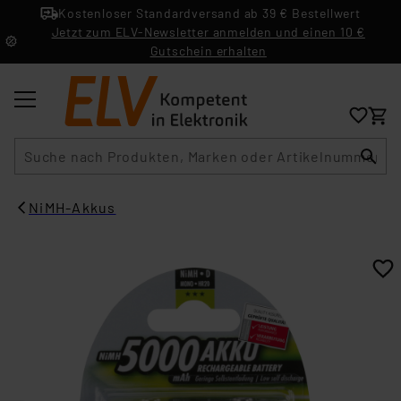
Kostenloser Standardversand ab 39 € Bestellwert
Jetzt zum ELV-Newsletter anmelden und einen 10 €
Gutschein erhalten
Suche
NiMH-Akkus