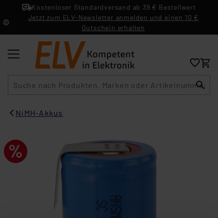
Kostenloser Standardversand ab 39 € Bestellwert
Jetzt zum ELV-Newsletter anmelden und einen 10 €
Gutschein erhalten
Suche
NiMH-Akkus