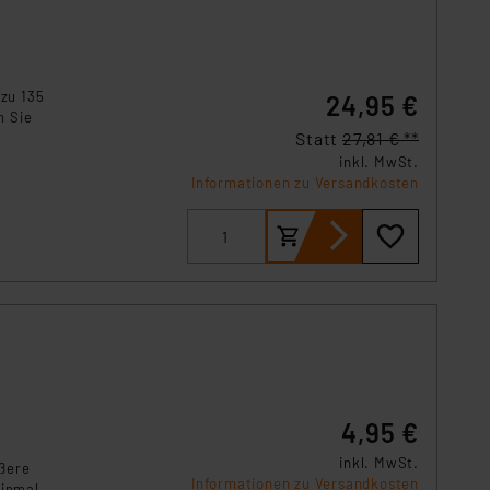
s Land mit unzureichendem
örden personenbezogene
r Europäer bestehen.
ln der Europäischen
 zu 135
24,95 €
 Art der übermittelten
n Sie
Statt
27,81 € **
inkl. MwSt.
Informationen zu Versandkosten
4,95 €
inkl. MwSt.
ößere
Informationen zu Versandkosten
einmal