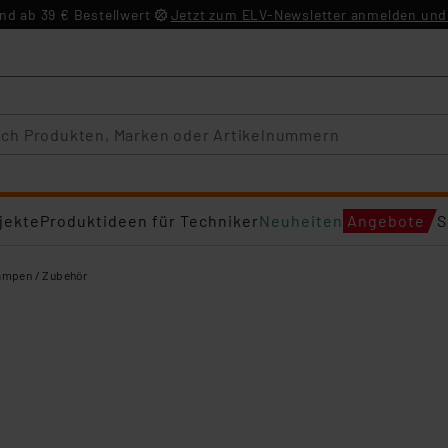
d ab 39 € Bestellwert
Jetzt zum ELV-Newsletter anmelden und 
jekte
Produktideen für Techniker
Neuheiten
Angebote
S
ampen / Zubehör