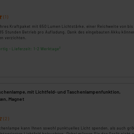
ngemessenheitsbeschluss der EU. Dies bedeutet, dass die USA al
2
rds eingestuft wird. So besteht etwa das Risiko, dass US-Beh
ammen verarbeiten, ohne dass hiergegen Klagemöglichkeiten fü
(1)
en Dienstleistern stützt sich auf die Standarddatenschutzklause
ahres Kraftpaket mit 650 Lumen Lichtstärke, einer Reichweite von bis
nen Beurteilung der mit der Datenübermittlung, insbesondere der
 85 Stunden Betrieb pro Aufladung. Dank des eingebauten Akku könne
.“
en verzichten.
rtig - Lieferzeit: 1-2 Werktage²
klärung
schenlampe, mit Lichtfeld- und Taschenlampenfunktion,
ken, Magnet
(2)
henlampe kann Ihnen sowohl punktuelles Licht spenden, als auch gr
integrierten Lichtfeld beleuchten. Dabei müssen Sie das Gerät nicht 