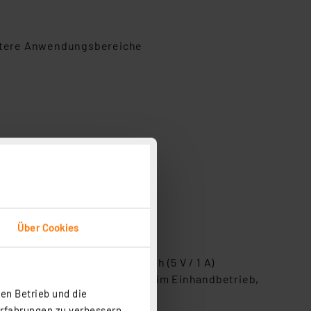
weitere Anwendungsbereiche
Über Cookies
-Anschluss innerhalb von 6 h (5 V / 1 A)
er für eine gute Handhabung im Einhandbetrieb,
en Betrieb und die
Erfahrungen zu verbessern.