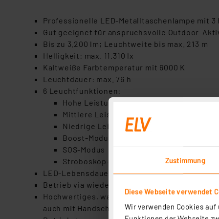
Professionelle LED-Metalltaschenlampe mit 3 
Gut geeignet für anspruchsvolle Outdoor-Akti
Bis zu 3.200 lm; Leuchtweite bis max. 213 m
Helligkeit: max. 11.310 lx
Kaltweiße Farbtemperatur mit 6000 K
Leuchtdauer: max. 76 h
6 Leuchtfunktionen:
Hohe Leistung
Mittlere Leistung
Niedrige Leistung
Boost-Modus
SOS-Modus
Zustimmung
Stroboskop-Modus
LED-Lebensdauer: >75.000 h
Betrieb via wiederaufladbarem 3,6-V-Li-Ion-Akk
Diese Webseite verwendet C
Hochwertiges, wassergeschütztes Aluminiumge
Wir verwenden Cookies auf u
auch mit Handschuhen
Funktionen der Webseite zwi