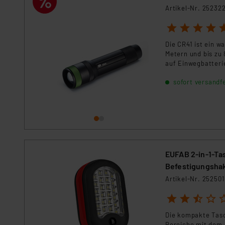
Für die USA besteht kein A
Artikel-Nr. 25232
Datenschutz nach EU-Standa
1
2
3
4
5
Daten in Überwachungsprogr
Unsere Kooperation mit dies
Die CR41 ist ein w
Kommission sowie einer eige
Metern und bis zu
Daten, verbundenen Risiken
auf Einwegbatteri
sofort versandfe
Impressum
|
Datenschutzer
EUFAB 2-in-1-Ta
Befestigungsha
Artikel-Nr. 252501
1
2
3
4
5
Die kompakte Tasc
Bereiche mit dem 