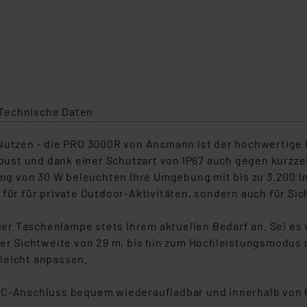
Technische Daten
Nutzen - die PRO 3000R von Ansmann ist der hochwertige B
st und dank einer Schutzart von IP67 auch gegen kurzzei
g von 30 W beleuchten Ihre Umgebung mit bis zu 3.200 lm
 für für private Outdoor-Aktivitäten, sondern auch für Si
r Taschenlampe stets Ihrem aktuellen Bedarf an. Sei es 
ner Sichtweite von 29 m, bis hin zum Hochleistungsmodus m
leicht anpassen.
-C-Anschluss bequem wiederaufladbar und innerhalb von 6 