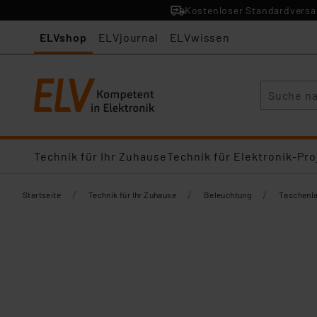
Kostenloser Standardversan
ELVshop
ELVjournal
ELVwissen
Suche
Technik für Ihr Zuhause
Technik für Elektronik-Pro
/
/
/
Startseite
Technik für Ihr Zuhause
Beleuchtung
Taschenl