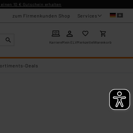
einen 10 € Gutschein erhalten
Services
zum Firmenkunden Shop
Karriere
Mein ELV
Merkzettel
Warenkorb
ortiments-Deals