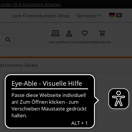
einen 10 € Gutschein erhalten
Services
zum Firmenkunden Shop
Karriere
Mein ELV
Merkzettel
Warenkorb
ortiments-Deals