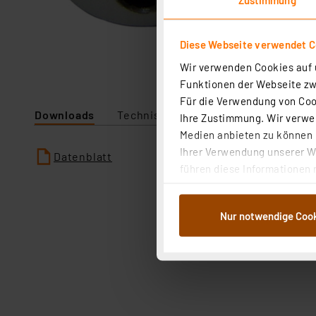
Diese Webseite verwendet C
Wir verwenden Cookies auf u
Funktionen der Webseite zwi
Für die Verwendung von Cook
Downloads
Technische Daten
Ihre Zustimmung. Wir verwen
Medien anbieten zu können u
Ihrer Verwendung unserer We
Datenblatt
führen diese Informationen 
im Rahmen Ihrer Nutzung der
dem Speichern und Abrufen 
Nur notwendige Coo
Weiterverarbeitung für die 
Abs.1a DSG-VO) zu. Eine deta
Button „Ablehnen oder Einst
ganz oder teilweise zustimm
anpassen oder widerrufen. 
Auswertung und Analyse bis 