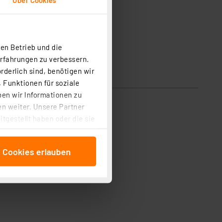
en Betrieb und die
Erfahrungen zu verbessern.
rderlich sind, benötigen wir
 Funktionen für soziale
ben wir Informationen zu
n weiter. Unsere Partner
tgestellt haben oder die sie
cken, stimmen Sie sowohl
anschließenden
e Cookies erlauben
beitungszwecke (Art. 6
 ist durch Klick auf den
 Cookies ablehnen oder ihr
 „Cookie Einstellungen“
tung dieser Daten zur
ser-Einstellungen können