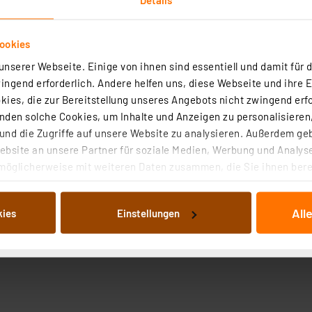
ookies
nserer Webseite. Einige von ihnen sind essentiell und damit für d
ngend erforderlich. Andere helfen uns, diese Webseite und ihre 
ies, die zur Bereitstellung unseres Angebots nicht zwingend erfo
den solche Cookies, um Inhalte und Anzeigen zu personalisieren,
nd die Zugriffe auf unsere Website zu analysieren. Außerdem ge
bsite an unsere Partner für soziale Medien, Werbung und Analyse
möglicherweise mit weiteren Daten zusammen, die Sie ihnen berei
 Dienste gesammelt haben. Indem Sie auf „Alle akzeptieren“ kli
von Informationen auf Ihrem gerät (§25 Abs.1 TTDSG) sowie der 
All
kies
Einstellungen
nachfolgend dargestellten bzw. die von Ihnen ausgewählten Verar
illierte Auflistung der einzelnen Cookies nach Zweck und Anbieter
ellungen“ abrufbar. Sie können die Verwendung nicht notwendiger
en. Ihre erteilte Zustimmung können Sie jederzeit unter dem Link
Die Rechtmäßigkeit der Speicherung, Abrufung und Weiterverarbei
zum Zeitpunkt des Widerrufs bleibt hiervon unberührt. Ihre Brow