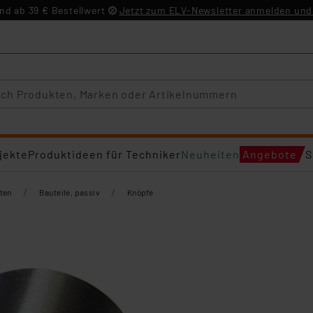
d ab 39 € Bestellwert
Jetzt zum ELV-Newsletter anmelden und 
jekte
Produktideen für Techniker
Neuheiten
Angebote
S
/
/
ten
Bauteile, passiv
Knöpfe