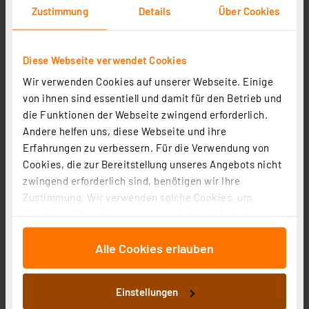
Zustimmung
Details
Über Cookies
Diese Webseite verwendet Cookies
Wir verwenden Cookies auf unserer Webseite. Einige
von ihnen sind essentiell und damit für den Betrieb und
die Funktionen der Webseite zwingend erforderlich.
Andere helfen uns, diese Webseite und ihre
Erfahrungen zu verbessern. Für die Verwendung von
SMART+ Smart Home Kohlenmonoxid-Warnmelder,
Cookies, die zur Bereitstellung unseres Angebots nicht
WLAN, IP20, Weiß
zwingend erforderlich sind, benötigen wir Ihre
Artikel-Nr. 258163
Zustimmung. Wir verwenden solche Cookies, um
Inhalte und Anzeigen zu personalisieren, Funktionen
42,00 €
für soziale Medien anbieten zu können und die Zugriffe
inkl. MwSt.
Alle Cookies erlauben
auf unsere Website zu analysieren. Außerdem geben
Informationen zu Versandkosten
wir Informationen zu Ihrer Verwendung unserer Website
an unsere Partner für soziale Medien, Werbung und
Einstellungen
Analysen weiter. Unsere Partner führen diese