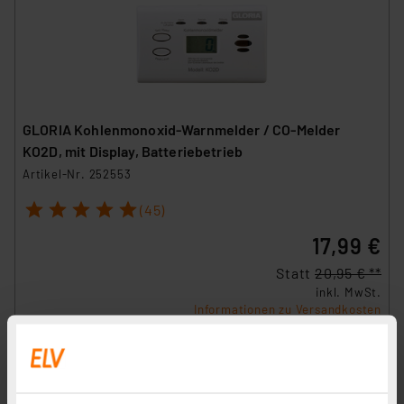
GLORIA Kohlenmonoxid-Warnmelder / CO-Melder
KO2D, mit Display, Batteriebetrieb
Artikel-Nr. 252553
1
2
3
4
5
(45)
17,99 €
Statt
20,95 € **
inkl. MwSt.
Informationen zu Versandkosten