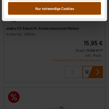
Informationen möglicherweise mit weiteren Daten
zusammen, die Sie ihnen bereitgestellt haben oder die
Nur notwendige Cookies
sie im Rahmen Ihrer Nutzung der Dienste gesammelt
haben. Indem Sie auf „Alle akzeptieren“ klicken,
stimmen Sie sowohl dem Speichern und Abrufen von
stabo CO Alarm IV, Kohlenmonoxid-Melder
Informationen auf Ihrem gerät (§25 Abs.1 TTDSG) sowie
Artikel-Nr. 258544
der anschließenden Weiterverarbeitung für die
15,95 €
nachfolgend dargestellten bzw. die von Ihnen
ausgewählten Verarbeitungszwecke (Art. 6 Abs.1a DSG-
Statt
17,95 € **
VO) zu. Eine detaillierte Auflistung der einzelnen
inkl. MwSt.
Cookies nach Zweck und Anbieter ist durch Klick auf
Informationen zu Versandkosten
den Button „Ablehnen oder Einstellungen“ abrufbar. Sie
können die Verwendung nicht notwendiger Cookies
ablehnen oder ihr ganz oder teilweise zustimmen. Ihre
erteilte Zustimmung können Sie jederzeit unter dem
Link „Cookie Einstellungen“ anpassen oder widerrufen.
Die Rechtmäßigkeit der Speicherung, Abrufung und
Weiterverarbeitung dieser Daten zur Auswertung und
Analyse bis zum Zeitpunkt des Widerrufs bleibt hiervon