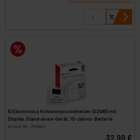
Informationen zu Versandkosten
„Einige Drittanbieter verarbeiten personenbezogene
Daten in den USA. Ihre Einwilligung zur Einbindung von
Cookies dieser Drittanbieter umfasst daher ggf. auch
die Verarbeitung Ihrer Daten in den USA gemäß Art. 49
(1) lit. a DSGVO. Nähere Infos zu diesen Drittanbietern
und zu der jeweiligen Datenübermittlung erhalten Sie in
der Datenschutzerklärung. Für die USA besteht kein
Angemessenheitsbeschluss der EU. Dies bedeutet,
dass die USA als Land mit unzureichendem
Datenschutz nach EU-Standards eingestuft wird. So
besteht etwa das Risiko, dass US-Behörden
personenbezogene Daten in
Überwachungsprogrammen verarbeiten, ohne dass
hiergegen Klagemöglichkeiten für Europäer bestehen.
Ei Electronics Kohlenmonoxidmelder Ei208D mit
Unsere Kooperation mit diesen Dienstleistern stützt
Display, Stand-alone-Gerät, 10-Jahres-Batterie
sich auf die Standarddatenschutzklauseln der
Artikel-Nr. 254563
Europäischen Kommission sowie einer eigenen
32,99 €
Beurteilung der mit der Datenübermittlung,