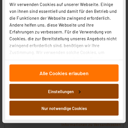
Wir verwenden Cookies auf unserer Webseite. Einige
von ihnen sind essentiell und damit für den Betrieb und
die Funktionen der Webseite zwingend erforderlich.
Andere helfen uns, diese Webseite und ihre
Erfahrungen zu verbessern. Für die Verwendung von
Cookies, die zur Bereitstellung unseres Angebots nicht
zwingend erforderlich sind, benötigen wir Ihre
Zustimmung. Wir verwenden solche Cookies, um
Inhalte und Anzeigen zu personalisieren, Funktionen
für soziale Medien anbieten zu können und die Zugriffe
Alle Cookies erlauben
auf unsere Website zu analysieren. Außerdem geben
wir Informationen zu Ihrer Verwendung unserer Website
an unsere Partner für soziale Medien, Werbung und
SMART+ Smart Home Kohlenmonoxid-Warnmelder,
Einstellungen
Analysen weiter. Unsere Partner führen diese
WLAN, IP20, Weiß
Informationen möglicherweise mit weiteren Daten
Artikel-Nr. 258163
zusammen, die Sie ihnen bereitgestellt haben oder die
Nur notwendige Cookies
42,00 €
sie im Rahmen Ihrer Nutzung der Dienste gesammelt
inkl. MwSt.
haben. Indem Sie auf „Alle akzeptieren“ klicken,
Informationen zu Versandkosten
stimmen Sie sowohl dem Speichern und Abrufen von