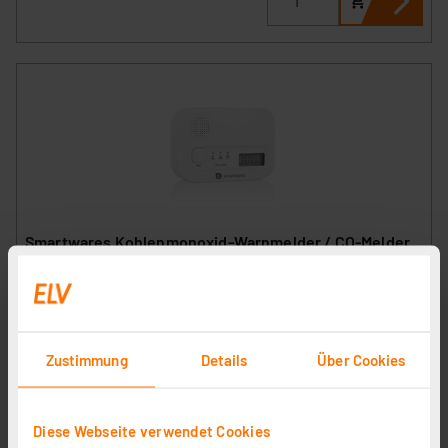
Smartwares Kohlenmonoxid-Warnmelder / CO-Melder
FGA-13041, mit Display, Batteriebetrieb
Artikel-Nr. 252426
1
2
3
4
5
(3)
Zustimmung
Details
Über Cookies
23,99 €
inkl. MwSt.
Informationen zu Versandkosten
Diese Webseite verwendet Cookies