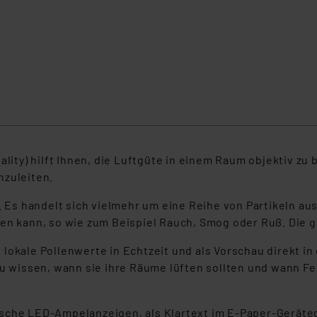
ality) hilft Ihnen, die Luftgüte in einem Raum objektiv zu
zuleiten.
f. Es handelt sich vielmehr um eine Reihe von Partikeln au
en kann, so wie zum Beispiel Rauch, Smog oder Ruß. Die ge
lokale Pollenwerte in Echtzeit und als Vorschau direkt in
 zu wissen, wann sie ihre Räume lüften sollten und wann 
ische LED-Ampelanzeigen, als Klartext im E-Paper-Geräte