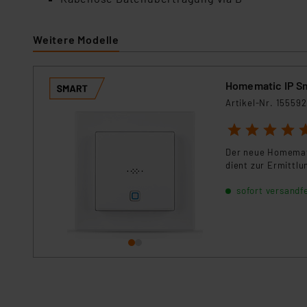
Unsere Kooperation mit dies
Kommission sowie einer eige
Daten, verbundenen Risiken
Weitere Modelle
Impressum
|
Datenschutzer
Homematic IP S
Artikel-Nr. 155592
1
2
3
4
5
Der neue Homemati
dient zur Ermittlu
sofort versandfe