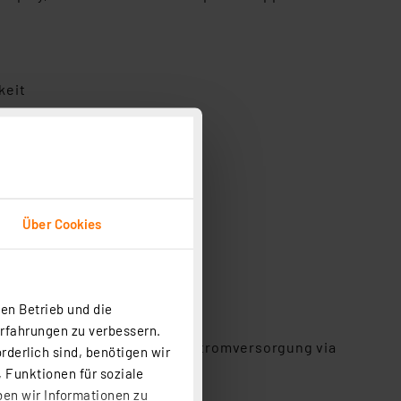
keit
/Android)
Über Cookies
online
en Betrieb und die
Erfahrungen zu verbessern.
ahre - alternativ dauerhafte Stromversorgung via
rderlich sind, benötigen wir
 Funktionen für soziale
ben wir Informationen zu