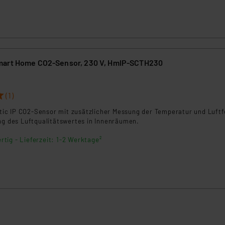
en Dienstleistern stützt sich auf die Standarddatenschutzklause
nen Beurteilung der mit der Datenübermittlung, insbesondere der
.“
klärung
mart Home CO2-Sensor, 230 V, HmIP-SCTH230
(1)
c IP CO2-Sensor mit zusätzlicher Messung der Temperatur und Luft
ng des Luftqualitätswertes in Innenräumen.
rtig - Lieferzeit: 1-2 Werktage²