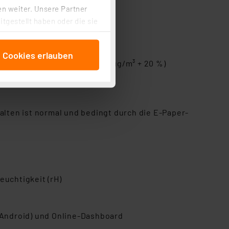
n weiter. Unsere Partner
tgestellt haben oder die sie
cken, stimmen Sie sowohl
anschließenden
e Cookies erlauben
beitungszwecke (Art. 6
 15 %), größer 150 μg/m³: ±(5 μg/m³ + 20 %)
 ist durch Klick auf den
 Cookies ablehnen oder ihr
 „Cookie Einstellungen“
tung dieser Daten zur
rhalten ist normal und bedingt durch die E-Paper-
ser-Einstellungen können
r erneut angezeigt wird.
Einbindung von Cookies
. 49 (1) lit. a DSGVO.
euchtigkeit (rH)
n der Datenschutzerklärung.
s Land mit unzureichendem
örden personenbezogene
Android) und Online-Dashboard
r Europäer bestehen.