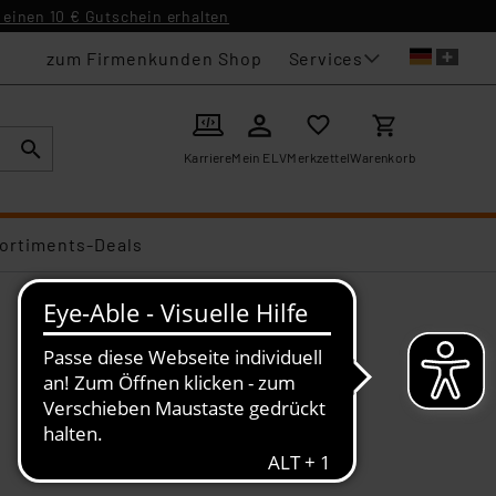
einen 10 € Gutschein erhalten
Services
zum Firmenkunden Shop
Karriere
Mein ELV
Merkzettel
Warenkorb
ortiments-Deals