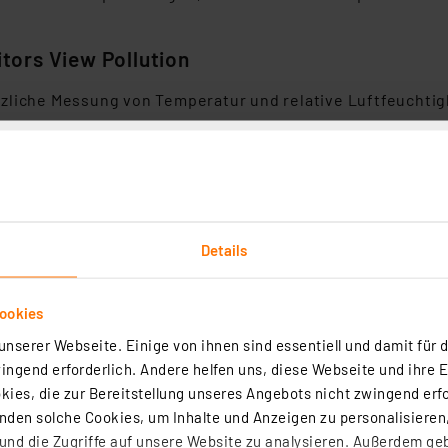
tors View Pollution
zliche Messung von Temperatur und relative Luftfeuchtig
 am Gerät mit LED-Farbanzeigen (grün/gelb/rot)
37-cm-E-Paper-Display (2,9") und via Smartphone-App (iOS
(alle 5 min), Feinstaub PM2.5 (alle 10 min)
treuung
bis 10 μm
Details
h via IFTTT
Alexa
ookies
y (Auswahl der Anzeige von gewünschten Messparametern)
 Geräte und deren Daten der Airthings-Produktfamilie "WAVE" 
nserer Webseite. Einige von ihnen sind essentiell und damit für d
ertüberschreitungen
ngend erforderlich. Andere helfen uns, diese Webseite und ihre 
rieb (6x AA/Mignon-Batterie) möglich / Laufzeit bis zu 2 J
ies, die zur Bereitstellung unseres Angebots nicht zwingend erfo
eitung: 1,8 m)
den solche Cookies, um Inhalte und Anzeigen zu personalisieren,
, 0,4 A) oder WiFi (2,4 GHz / 802.11b/g/n)
nd die Zugriffe auf unsere Website zu analysieren. Außerdem ge