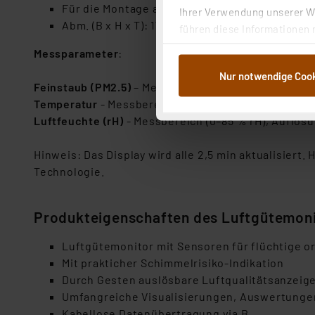
Für die Montage an der Wand oder zum Aufstel
Ihrer Verwendung unserer We
Abm. (B x H x T): 170 x 90 x 33 mm ; Gewicht: 33
führen diese Informationen 
im Rahmen Ihrer Nutzung der
Messparameter
:
dem Speichern und Abrufen 
Nur notwendige Coo
Weiterverarbeitung für die 
Feinstaub (PM2.5)
– Messbereich (0-500 μg/m³), Aufl
Abs.1a DSG-VO) zu. Eine deta
Temperatur
- Messbereich (0–40 °C), Auflösung (0,1 
Button „Ablehnen oder Einst
Luftfeuchte (rH)
- Messbereich (0–85 % rH), Auflösun
ganz oder teilweise zustimm
anpassen oder widerrufen. 
Hinweis: Das Display wird alle 2,5 min aktualisiert.
Auswertung und Analyse bis 
Technologie.
dazu führen, dass die Einst
„Einige Drittanbieter verar
Produkteigenschaften des Luftgütemoni
dieser Drittanbieter umfasst
Luftgütemonitor mit Sensoren für flüchtige or
Nähere Infos zu diesen Drit
Mit prakticher Schimmelrisiko-Indikation
Für die USA besteht kein A
Durch Gesten auslösbare Luftqualitätsanzeige
Datenschutz nach EU-Standa
Umfangreiche Visualisierungen, Auswertungen
Daten in Überwachungsprogr
Kabellose Datenübertragung via B