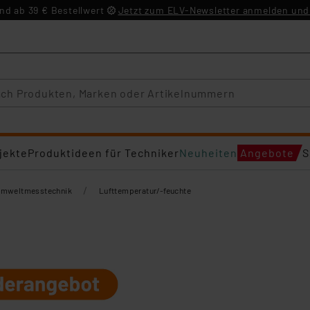
d ab 39 € Bestellwert
Jetzt zum ELV-Newsletter anmelden und 
jekte
Produktideen für Techniker
Neuheiten
Angebote
S
/
mweltmesstechnik
Lufttemperatur/-feuchte