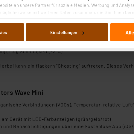
len auf einen Tisch geeignet
bsite an unsere Partner für soziale Medien, Werbung und Analyse
6 g
möglicherweise mit weiteren Daten zusammen, die Sie ihnen berei
 Dienste gesammelt haben. Indem Sie auf „Alle akzeptieren“ kli
von Informationen auf Ihrem gerät (§25 Abs.1 TTDSG) sowie der 
All
kies
Einstellungen
nachfolgend dargestellten bzw. die von Ihnen ausgewählten Verar
ösung (1 μg/m³), Genauigkeit: unter 150 μg/m³: ±(5 μg/m³ +
illierte Auflistung der einzelnen Cookies nach Zweck und Anbieter
°C), Genauigkeit (±0,5 °C)
ellungen“ abrufbar. Sie können die Verwendung nicht notwendiger
g (1 %), Genauigkeit (±3 %)
en. Ihre erteilte Zustimmung können Sie jederzeit unter dem Link
Die Rechtmäßigkeit der Speicherung, Abrufung und Weiterverarbei
 Hierbei kann ein flackern "Ghosting" auftreten. Dieses Ve
zum Zeitpunkt des Widerrufs bleibt hiervon unberührt. Ihre Brow
ellungen nicht längerfristig gespeichert werden und dieses Banne
beiten personenbezogene Daten in den USA. Ihre Einwilligung zur 
tors Wave Mini
 daher ggf. auch die Verarbeitung Ihrer Daten in den USA gemäß Art
ganische Verbindungen (VOCs), Temperatur, relative Luftf
tanbietern und zu der jeweiligen Datenübermittlung erhalten Sie i
ngemessenheitsbeschluss der EU. Dies bedeutet, dass die USA al
 am Gerät mit LED-Farbanzeigen (grün/gelb/rot)
rds eingestuft wird. So besteht etwa das Risiko, dass US-Beh
 und Benachrichtigungen über eine kostenlose App (iOS/
ammen verarbeiten, ohne dass hiergegen Klagemöglichkeiten fü