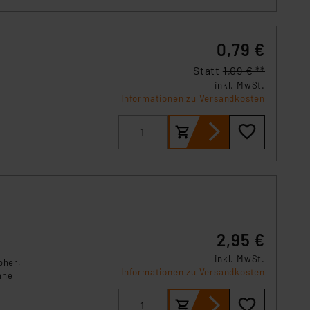
örden personenbezogene
r Europäer bestehen.
ln der Europäischen
0,79 €
 Art der übermittelten
Statt
1,09 € **
inkl. MwSt.
Informationen zu Versandkosten
2,95 €
inkl. MwSt.
oher,
Informationen zu Versandkosten
hne