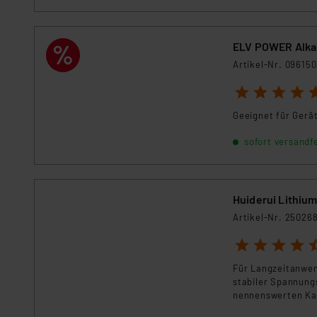
Datenschutz nach EU-Standa
Daten in Überwachungsprogr
Unsere Kooperation mit dies
ELV POWER Alkal
Kommission sowie einer eige
Artikel-Nr. 096150
Daten, verbundenen Risiken
1
2
3
4
5
Impressum
|
Datenschutzer
Geeignet für Gerä
sofort versandfe
Huiderui Lithium
Artikel-Nr. 25026
1
2
3
4
5
Für Langzeitanwend
stabiler Spannung
nennenswerten Kap