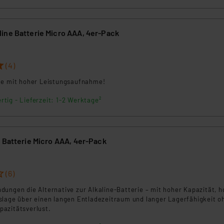
rds eingestuft wird. So besteht etwa das Risiko, dass US-Beh
ammen verarbeiten, ohne dass hiergegen Klagemöglichkeiten fü
en Dienstleistern stützt sich auf die Standarddatenschutzklause
ine Batterie Micro AAA, 4er-Pack
nen Beurteilung der mit der Datenübermittlung, insbesondere der
.“
(4)
klärung
te mit hoher Leistungsaufnahme!
rtig - Lieferzeit: 1-2 Werktage²
 Batterie Micro AAA, 4er-Pack
8
(6)
ungen die Alternative zur Alkaline-Batterie – mit hoher Kapazität, h
slage über einen langen Entladezeitraum und langer Lagerfähigkeit o
azitätsverlust.