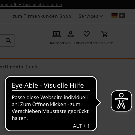
einen 10 € Gutschein erhalten
Services
zum Firmenkunden Shop
Karriere
Mein ELV
Merkzettel
Warenkorb
ortiments-Deals