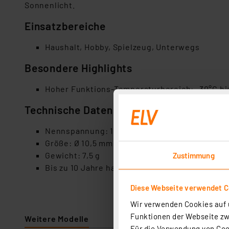
Sonnenlicht.
Einsatzbereiche
Haushalt, Hobby, Spielzeug, Unterwegs
Besondere Highlights
Hoher Funktions-Temperaturbereich: -30°C bi
Technische Daten
Nennspannung: 1,5 Volt
Größe: Ø 10,5 mm x 44,5 mm
Gewicht: 7,5 g
Zustimmung
Bis zu 10 Jahre haltbar
Diese Webseite verwendet C
Wir verwenden Cookies auf u
Funktionen der Webseite zwi
Weitere Modelle
Für die Verwendung von Cook