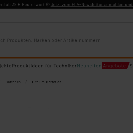
d ab 39 € Bestellwert
Jetzt zum ELV-Newsletter anmelden und 
jekte
Produktideen für Techniker
Neuheiten
Angebote
S
/
/
Batterien
Lithium-Batterien