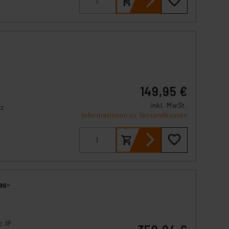
der
nd
ten
e
149,95 €
inkl. MwSt.
rz
Informationen zu Versandkosten
hsten
App,
as-
c IP