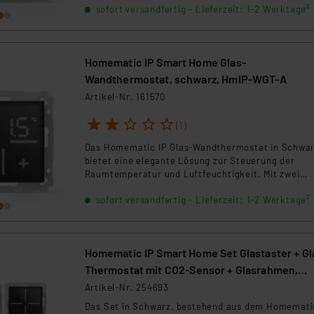
sofort versandfertig - Lieferzeit: 1-2 Werktage²
komfortable Bedienung direkt am Gerät, per App o
Sprachsteuerung. Es misst die Raumtemperatur u
relative Luftfeuchtigkeit und steuert 230 V-
Stellantriebe oder Leuchtmittel über den integrier
Homematic IP Smart Home Glas-
Relaisausgang. Ideal für die Integration in modern
Wohnräume und bestehende Schalterprogramme.
Wandthermostat, schwarz, HmIP-WGT-A
Artikel-Nr. 161570
1
2
3
4
5
(1)
Das Homematic IP Glas-Wandthermostat in Schwa
bietet eine elegante Lösung zur Steuerung der
Raumtemperatur und Luftfeuchtigkeit. Mit zwei
Touchflächen und einem Display zur Anzeige von
sofort versandfertig - Lieferzeit: 1-2 Werktage²
Temperatur und Luftfeuchtigkeit sorgt es für höc
Bedienkomfort. Die Steuerung erfolgt flexibel per 
Sprachbefehl oder Fernbedienung. Ideal für die
Nachrüstung in bestehende Systeme.
Homematic IP Smart Home Set Glastaster + Gl
Thermostat mit CO2-Sensor + Glasrahmen,
schwarz , 1x WGS-A, 1x WGTC-A, 1x GF2-A
Artikel-Nr. 254693
Das Set in Schwarz, bestehend aus dem Homemati