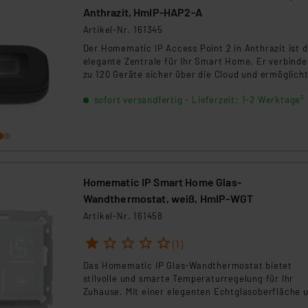
Anthrazit, HmIP-HAP2-A
Artikel-Nr. 161345
Der Homematic IP Access Point 2 in Anthrazit ist d
elegante Zentrale für Ihr Smart Home. Er verbinde
zu 120 Geräte sicher über die Cloud und ermöglich
eine intuitive Steuerung per App oder Sprachbefeh
sofort versandfertig - Lieferzeit: 1-2 Werktage²
Die Einrichtung erfolgt schnell per QR-Code. Ideal 
moderne Wohnräume – flexibel erweiterbar mit Fu
und Wired-Komponenten.
Homematic IP Smart Home Glas-
Wandthermostat, weiß, HmIP-WGT
Artikel-Nr. 161458
1
2
3
4
5
(1)
Das Homematic IP Glas-Wandthermostat bietet
stilvolle und smarte Temperaturregelung für Ihr
Zuhause. Mit einer eleganten Echtglasoberfläche 
intuitiven Touchflächen ermöglicht es eine