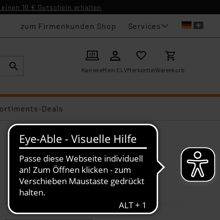
einen 10 € Gutschein erhalten
Services
zum Firmenkunden Shop
Karriere
Mein ELV
Merkzettel
Warenkorb
ortiments-Deals