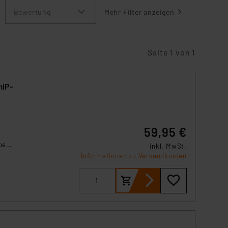
Bewertung
Mehr Filter anzeigen
Seite 1 von 1
mIP-
59,95 €
ber
inkl. MwSt.
per
Informationen zu Versandkosten
tant.
für
nk-