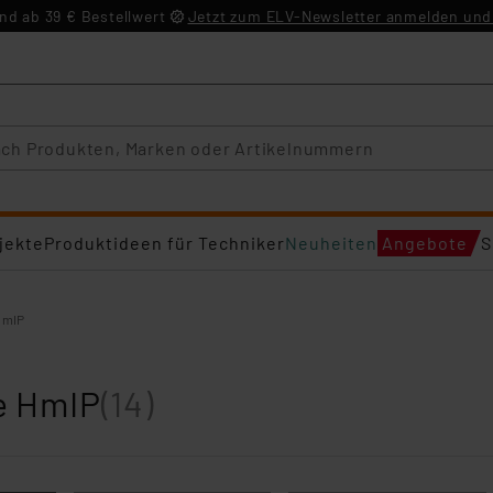
d ab 39 € Bestellwert
Jetzt zum ELV-Newsletter anmelden und 
jekte
Produktideen für Techniker
Neuheiten
Angebote
S
 HmIP
re HmIP
(14)