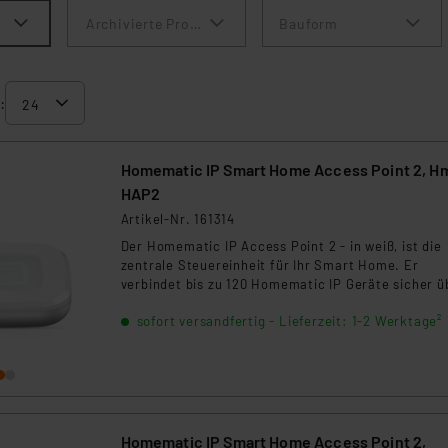
Archivierte Produkte anzeigen
Bauform
:
Homematic IP Smart Home Access Point 2, H
HAP2
Artikel-Nr. 161314
Der Homematic IP Access Point 2 - in weiß, ist die
zentrale Steuereinheit für Ihr Smart Home. Er
verbindet bis zu 120 Homematic IP Geräte sicher ü
die Cloud und ermöglicht eine intuitive Steuerung 
sofort versandfertig - Lieferzeit: 1-2 Werktage²
App oder Sprachbefehl mit Alexa und Google Assis
Die Einrichtung erfolgt schnell per QR-Code. Ideal 
Einsteiger und Profis – flexibel erweiterbar mit Fu
und Wired-Komponenten.
Homematic IP Smart Home Access Point 2,