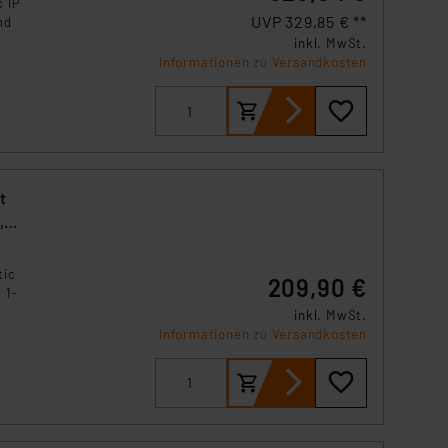
 IP
UVP 329,85 € **
nd
inkl. MwSt.
WGT-
Informationen zu Versandkosten
en
e
los
stat
rt
abel
t
tic
209,90 €
 1-
in
inkl. MwSt.
-
ie
Informationen zu Versandkosten
n
d
er