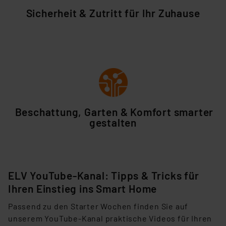
Datenschutz nach EU-Standards eingestuft wird. So
Sicherheit & Zutritt für Ihr Zuhause
besteht etwa das Risiko, dass US-Behörden
personenbezogene Daten in
Überwachungsprogrammen verarbeiten, ohne dass
hiergegen Klagemöglichkeiten für Europäer bestehen.
Unsere Kooperation mit diesen Dienstleistern stützt
sich auf die Standarddatenschutzklauseln der
Europäischen Kommission sowie einer eigenen
Beurteilung der mit der Datenübermittlung,
Beschattung, Garten & Komfort smarter
insbesondere der Art der übermittelten Daten,
gestalten
verbundenen Risiken.“
Impressum
|
Datenschutzerklärung
ELV YouTube-Kanal: Tipps & Tricks für
Ihren Einstieg ins Smart Home
Pas
send zu den Starter Wochen finden Sie auf
unserem
YouTube-Kanal
praktische Videos für Ihren