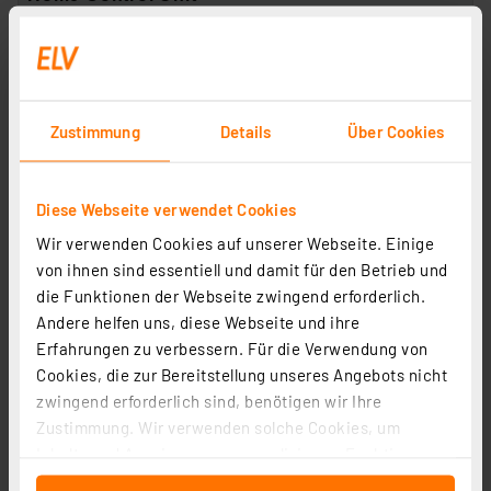
LAN
Bedien- und Konfigurationsoberfläche
Zustimmung
Details
Über Cookies
Homematic IP App und HCUweb
Homematic IP App
Diese Webseite verwendet Cookies
Wir verwenden Cookies auf unserer Webseite. Einige
Max. Anzahl anlernbarer Geräte bei einem
von ihnen sind essentiell und damit für den Betrieb und
Access Point / einer Zentrale
die Funktionen der Webseite zwingend erforderlich.
Andere helfen uns, diese Webseite und ihre
350 (davon 120 Funk-Geräte)
Erfahrungen zu verbessern. Für die Verwendung von
Cookies, die zur Bereitstellung unseres Angebots nicht
120
zwingend erforderlich sind, benötigen wir Ihre
Zustimmung. Wir verwenden solche Cookies, um
Inhalte und Anzeigen zu personalisieren, Funktionen
für soziale Medien anbieten zu können und die Zugriffe