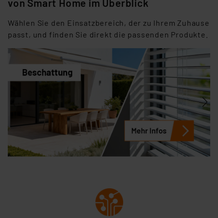
von Smart Home im Überblick
Link „Cookie Einstellungen“ anpassen oder widerrufen.
Die Rechtmäßigkeit der Speicherung, Abrufung und
Wählen Sie den Einsatzbereich, der zu Ihrem Zuhause
Weiterverarbeitung dieser Daten zur Auswertung und
passt, und finden Sie direkt die passenden Produkte.
Analyse bis zum Zeitpunkt des Widerrufs bleibt hiervon
unberührt. Ihre Browser-Einstellungen können dazu
führen, dass die Einstellungen nicht längerfristig
gespeichert werden und dieses Banner erneut
angezeigt wird.
„Einige Drittanbieter verarbeiten personenbezogene
Daten in den USA. Ihre Einwilligung zur Einbindung von
Cookies dieser Drittanbieter umfasst daher ggf. auch
die Verarbeitung Ihrer Daten in den USA gemäß Art. 49
(1) lit. a DSGVO. Nähere Infos zu diesen Drittanbietern
und zu der jeweiligen Datenübermittlung erhalten Sie in
der Datenschutzerklärung. Für die USA besteht kein
Angemessenheitsbeschluss der EU. Dies bedeutet,
dass die USA als Land mit unzureichendem