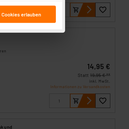
cken, stimmen Sie sowohl
anschließenden
e Cookies erlauben
beitungszwecke (Art. 6
 ist durch Klick auf den
 Cookies ablehnen oder ihr
 „Cookie Einstellungen“
tung dieser Daten zur
ser-Einstellungen können
hren
r erneut angezeigt wird.
14,95 €
Einbindung von Cookies
Statt
19,95 € **
. 49 (1) lit. a DSGVO.
inkl. MwSt.
n der Datenschutzerklärung.
Informationen zu Versandkosten
s Land mit unzureichendem
örden personenbezogene
r Europäer bestehen.
ln der Europäischen
 Art der übermittelten
nk und