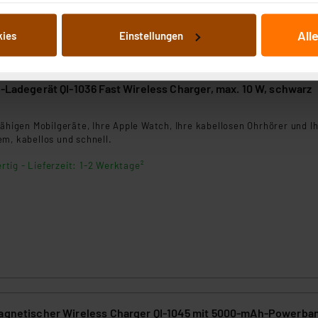
 Dienste gesammelt haben. Indem Sie auf „Alle akzeptieren“ kli
von Informationen auf Ihrem gerät (§25 Abs.1 TTDSG) sowie der 
All
kies
Einstellungen
nachfolgend dargestellten bzw. die von Ihnen ausgewählten Verar
illierte Auflistung der einzelnen Cookies nach Zweck und Anbieter
ellungen“ abrufbar. Sie können die Verwendung nicht notwendiger
i-Ladegerät QI-1036 Fast Wireless Charger, max. 10 W, schwarz
en. Ihre erteilte Zustimmung können Sie jederzeit unter dem Link
Die Rechtmäßigkeit der Speicherung, Abrufung und Weiterverarbei
6
zum Zeitpunkt des Widerrufs bleibt hiervon unberührt. Ihre Brow
fähigen Mobilgeräte, Ihre Apple Watch, Ihre kabellosen Ohrhörer und I
m, kabellos und schnell.
ellungen nicht längerfristig gespeichert werden und dieses Banne
rtig - Lieferzeit: 1-2 Werktage²
beiten personenbezogene Daten in den USA. Ihre Einwilligung zur 
 daher ggf. auch die Verarbeitung Ihrer Daten in den USA gemäß Art
tanbietern und zu der jeweiligen Datenübermittlung erhalten Sie i
ngemessenheitsbeschluss der EU. Dies bedeutet, dass die USA al
rds eingestuft wird. So besteht etwa das Risiko, dass US-Beh
ammen verarbeiten, ohne dass hiergegen Klagemöglichkeiten fü
en Dienstleistern stützt sich auf die Standarddatenschutzklause
nen Beurteilung der mit der Datenübermittlung, insbesondere der
.“
magnetischer Wireless Charger QI-1045 mit 5000-mAh-Powerba