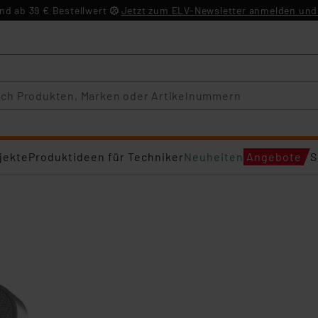
d ab 39 € Bestellwert
Jetzt zum ELV-Newsletter anmelden und 
jekte
Produktideen für Techniker
Neuheiten
Angebote
S