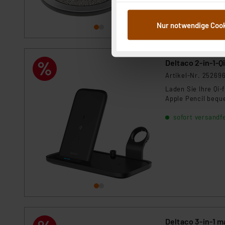
im Rahmen Ihrer Nutzung der
dem Speichern und Abrufen 
Nur notwendige Coo
Weiterverarbeitung für die 
Abs.1a DSG-VO) zu. Eine deta
Button „Ablehnen oder Einst
Deltaco 2-in-1-Q
ganz oder teilweise zustimm
anpassen oder widerrufen. 
Artikel-Nr. 25269
Auswertung und Analyse bis 
Laden Sie Ihre Qi-
Apple Pencil beque
dazu führen, dass die Einst
sofort versandfe
„Einige Drittanbieter verar
dieser Drittanbieter umfasst
Nähere Infos zu diesen Drit
Für die USA besteht kein A
Datenschutz nach EU-Standa
Daten in Überwachungsprogr
Unsere Kooperation mit dies
Kommission sowie einer eige
Daten, verbundenen Risiken
Deltaco 3-in-1 