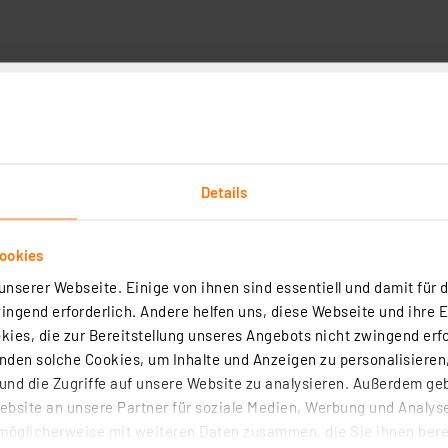
Details
ookies
erät QI-1032 Fast Wireless Charger max. 10 W, grau
7
nserer Webseite. Einige von ihnen sind essentiell und damit für d
ngend erforderlich. Andere helfen uns, diese Webseite und ihre 
lästige Anschließen von Kabeln an die Wand und an das Telefon. Schl
 an eine Stromquelle an und legen Sie Ihr Smartphone einfach auf die
ies, die zur Bereitstellung unseres Angebots nicht zwingend erfo
ogene Oberfläche, um es zu laden.
den solche Cookies, um Inhalte und Anzeigen zu personalisieren,
nd die Zugriffe auf unsere Website zu analysieren. Außerdem ge
rtig - Lieferzeit: 1-2 Werktage²
bsite an unsere Partner für soziale Medien, Werbung und Analyse
möglicherweise mit weiteren Daten zusammen, die Sie ihnen berei