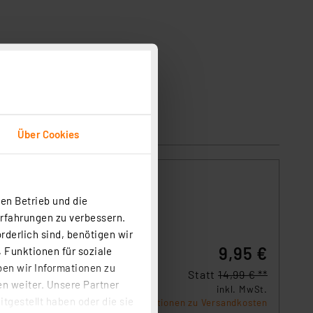
Über Cookies
en Betrieb und die
Erfahrungen zu verbessern.
ießen
 mit
rderlich sind, benötigen wir
9,95 €
 Funktionen für soziale
ben wir Informationen zu
Statt
14,99 € **
n weiter. Unsere Partner
inkl. MwSt.
tgestellt haben oder die sie
Informationen zu Versandkosten