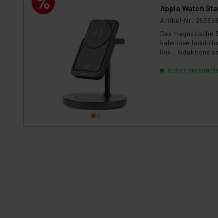
Apple Watch St
Impressum
|
Datenschutzer
Artikel-Nr. 25389
Das magnetische 3
kabellose Indukti
(inkl. Induktionsl
Multiladegerät seh
sofort versandfe