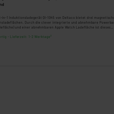
and
klärung
8
-in-1 Induktionsladegerät QI-1045 von Deltaco bietet drei magnetisch
onsladeflächen. Durch die clever integrierte und abnehmbare Powerb
adefläche) und einer abnehmbaren Apple Watch Ladefläche ist dieses
r flexibel einsetzbar.
rtig - Lieferzeit: 1-2 Werktage²