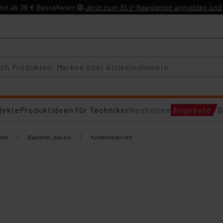
d ab 39 € Bestellwert
Jetzt zum ELV-Newsletter anmelden und 
jekte
Produktideen für Techniker
Neuheiten
Angebote
S
/
/
ten
Bauteile, passiv
Kondensatoren