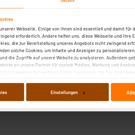
ookies
nserer Webseite. Einige von ihnen sind essentiell und damit für d
ngend erforderlich. Andere helfen uns, diese Webseite und ihre 
ies, die zur Bereitstellung unseres Angebots nicht zwingend erfo
den solche Cookies, um Inhalte und Anzeigen zu personalisieren,
nd die Zugriffe auf unsere Website zu analysieren. Außerdem ge
bsite an unsere Partner für soziale Medien, Werbung und Analyse
möglicherweise mit weiteren Daten zusammen, die Sie ihnen berei
 Dienste gesammelt haben. Indem Sie auf „Alle akzeptieren“ kli
von Informationen auf Ihrem gerät (§25 Abs.1 TTDSG) sowie der 
All
kies
Einstellungen
nachfolgend dargestellten bzw. die von Ihnen ausgewählten Verar
illierte Auflistung der einzelnen Cookies nach Zweck und Anbieter
ellungen“ abrufbar. Sie können die Verwendung nicht notwendiger
en. Ihre erteilte Zustimmung können Sie jederzeit unter dem Link
Die Rechtmäßigkeit der Speicherung, Abrufung und Weiterverarbei
zum Zeitpunkt des Widerrufs bleibt hiervon unberührt. Ihre Brow