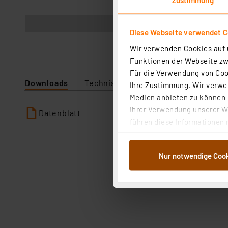
Anwendungsbeispiel
Diese Webseite verwendet C
Wir verwenden Cookies auf u
Funktionen der Webseite zwi
Für die Verwendung von Cook
Downloads
Technische Daten
Ihre Zustimmung. Wir verwen
Medien anbieten zu können u
Ihrer Verwendung unserer We
Datenblatt
führen diese Informationen 
im Rahmen Ihrer Nutzung der
dem Speichern und Abrufen 
Nur notwendige Coo
Weiterverarbeitung für die 
Abs.1a DSG-VO) zu. Eine deta
Button „Ablehnen oder Einst
ganz oder teilweise zustimm
anpassen oder widerrufen. 
Auswertung und Analyse bis 