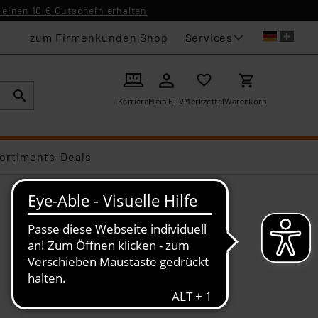
einen 10 € Gutschein erhalten
Services
zum Firmenkunden Shop
Karriere
Mein ELV
Merkzettel
Warenkorb
ortiments-Deals