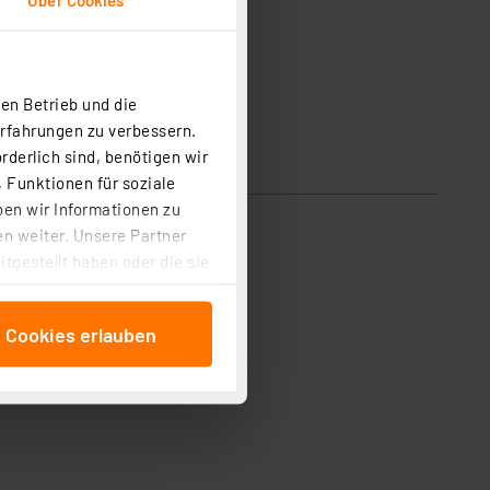
en Betrieb und die
Erfahrungen zu verbessern.
rderlich sind, benötigen wir
 Funktionen für soziale
ben wir Informationen zu
n weiter. Unsere Partner
tgestellt haben oder die sie
cken, stimmen Sie sowohl
anschließenden
e Cookies erlauben
beitungszwecke (Art. 6
 ist durch Klick auf den
 Cookies ablehnen oder ihr
 „Cookie Einstellungen“
tung dieser Daten zur
ser-Einstellungen können