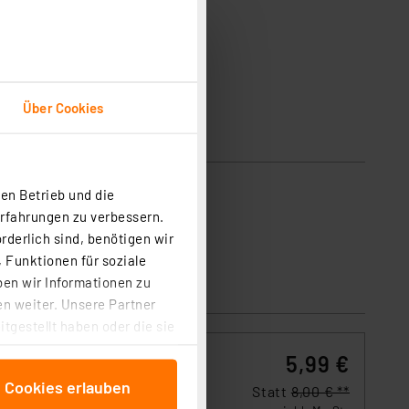
Über Cookies
en Betrieb und die
uss.
Erfahrungen zu verbessern.
rderlich sind, benötigen wir
 Funktionen für soziale
ben wir Informationen zu
n weiter. Unsere Partner
tgestellt haben oder die sie
cken, stimmen Sie sowohl
5,99 €
anschließenden
e Cookies erlauben
beitungszwecke (Art. 6
Statt
8,00 € **