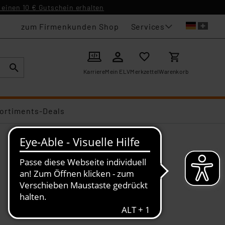
einen 10 € Gutschein erhalten
Services
zum Firmenkunden Shop
Karriere
Mein ELV
Merkzettel
Warenkorb
ortiments-Deals