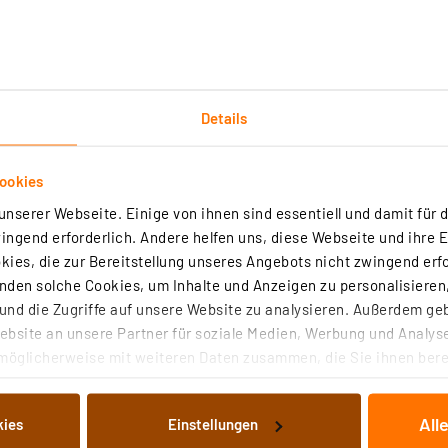
Details
Technische Daten
Angaben zur Produktsicherheit
ookies
nserer Webseite. Einige von ihnen sind essentiell und damit für d
t geeignet für 2-/3-/4- oder 5-poligen M25 Geräteanschl
ngend erforderlich. Andere helfen uns, diese Webseite und ihre 
ies, die zur Bereitstellung unseres Angebots nicht zwingend erfo
anschluss M25, 3-polig (252438) verwendbar.
den solche Cookies, um Inhalte und Anzeigen zu personalisieren,
nd die Zugriffe auf unsere Website zu analysieren. Außerdem ge
bsite an unsere Partner für soziale Medien, Werbung und Analyse
möglicherweise mit weiteren Daten zusammen, die Sie ihnen berei
 Dienste gesammelt haben. Indem Sie auf „Alle akzeptieren“ kli
ST20i3, Schraubanschluss 3-polig, 250 V/20 A, 6-10 mm
von Informationen auf Ihrem gerät (§25 Abs.1 TTDSG) sowie der 
ser
All
kies
Einstellungen
nachfolgend dargestellten bzw. die von Ihnen ausgewählten Verar