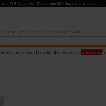
d ab 39 € Bestellwert
Jetzt zum ELV-Newsletter anmelden und 
jekte
Produktideen für Techniker
Neuheiten
Angebote
S