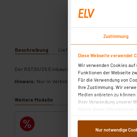
Zustimmung
Beschreibung
Lieferumfang
Downloads
Diese Webseite verwendet C
Wir verwenden Cookies auf u
Der RST20/25 Einbaurahmen für Systemsteckdose is
Funktionen der Webseite zwi
Für die Verwendung von Cook
Hinweis:
Nur in Verbindung mit dem Wieland Geräte
Ihre Zustimmung. Wir verwen
Medien anbieten zu können u
Weitere Modelle
Ihrer Verwendung unserer We
führen diese Informationen 
im Rahmen Ihrer Nutzung der
Wieland Steckverbinder R
dem Speichern und Abrufen 
Kabeldurchmes
Nur notwendige Coo
Weiterverarbeitung für die 
Artikel-Nr. 253167