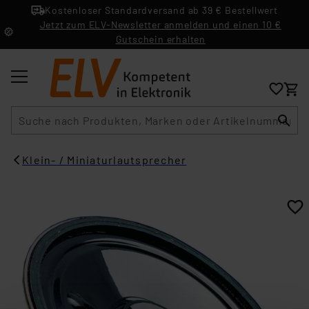
Kostenloser Standardversand ab 39 € Bestellwert
Jetzt zum ELV-Newsletter anmelden und einen 10 €
Gutschein erhalten
Suche
Klein- / Miniaturlautsprecher