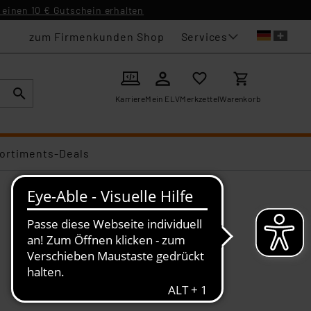
einen 10 € Gutschein erhalten
Services
zum Firmenkunden Shop
Karriere
Mein ELV
Merkzettel
Warenkorb
ortiments-Deals