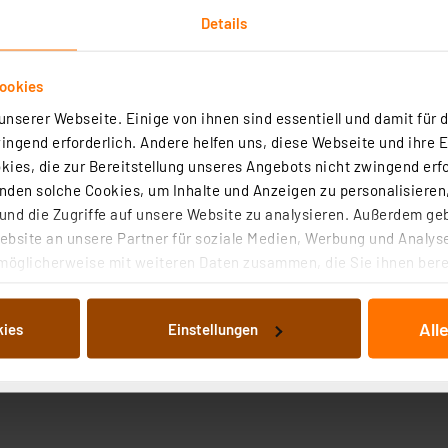
Details
ookies
nserer Webseite. Einige von ihnen sind essentiell und damit für d
ngend erforderlich. Andere helfen uns, diese Webseite und ihre 
ten
ies, die zur Bereitstellung unseres Angebots nicht zwingend erfo
den solche Cookies, um Inhalte und Anzeigen zu personalisieren,
nd die Zugriffe auf unsere Website zu analysieren. Außerdem ge
hkeit, Bauteile auf beiden Seiten anzubringen. Die gerin
bsite an unsere Partner für soziale Medien, Werbung und Analyse
möglicherweise mit weiteren Daten zusammen, die Sie ihnen berei
 Dienste gesammelt haben. Indem Sie auf „Alle akzeptieren“ kli
von Informationen auf Ihrem gerät (§25 Abs.1 TTDSG) sowie der 
All
kies
Einstellungen
nachfolgend dargestellten bzw. die von Ihnen ausgewählten Verar
illierte Auflistung der einzelnen Cookies nach Zweck und Anbieter
ellungen“ abrufbar. Sie können die Verwendung nicht notwendiger
en. Ihre erteilte Zustimmung können Sie jederzeit unter dem Link
Die Rechtmäßigkeit der Speicherung, Abrufung und Weiterverarbei