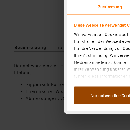
Zustimmung
Diese Webseite verwendet C
Wir verwenden Cookies auf u
Funktionen der Webseite zwi
Beschreibung
Lieferumfang
Technische Da
Für die Verwendung von Cook
Ihre Zustimmung. Wir verwen
Medien anbieten zu können u
Der schwarz eloxierte Kühlkörper bietet die Möglic
Ihrer Verwendung unserer We
Einbau.
führen diese Informationen 
im Rahmen Ihrer Nutzung der
Rippenkühlkörper mit 2x TO3-Bohrung
dem Speichern und Abrufen 
Thermischer Widerstand: 2,5 K/W
Nur notwendige Coo
Weiterverarbeitung für die 
Abmessungen: 75 x 88 x 35 mm
Abs.1a DSG-VO) zu. Eine deta
Button „Ablehnen oder Einst
ganz oder teilweise zustimm
anpassen oder widerrufen. 