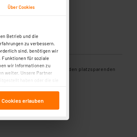
Über Cookies
en Betrieb und die
Erfahrungen zu verbessern.
rderlich sind, benötigen wir
 Funktionen für soziale
ben wir Informationen zu
ge Höhe von nur 35 mm erlaubt den platzsparenden
n weiter. Unsere Partner
tgestellt haben oder die sie
cken, stimmen Sie sowohl
anschließenden
e Cookies erlauben
beitungszwecke (Art. 6
 ist durch Klick auf den
 Cookies ablehnen oder ihr
 „Cookie Einstellungen“
tung dieser Daten zur