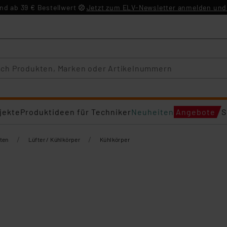
d ab 39 € Bestellwert
Jetzt zum ELV-Newsletter anmelden und 
jekte
Produktideen für Techniker
Neuheiten
Angebote
S
/
/
ten
Lüfter / Kühlkörper
Kühlkörper