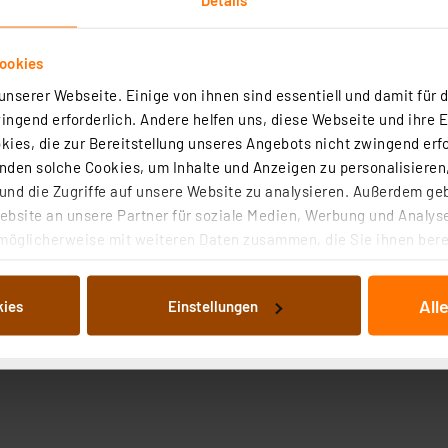
ookies
nserer Webseite. Einige von ihnen sind essentiell und damit für d
ngend erforderlich. Andere helfen uns, diese Webseite und ihre 
ies, die zur Bereitstellung unseres Angebots nicht zwingend erfo
den solche Cookies, um Inhalte und Anzeigen zu personalisieren,
nd die Zugriffe auf unsere Website zu analysieren. Außerdem ge
bsite an unsere Partner für soziale Medien, Werbung und Analyse
möglicherweise mit weiteren Daten zusammen, die Sie ihnen berei
 Dienste gesammelt haben. Indem Sie auf „Alle akzeptieren“ kli
von Informationen auf Ihrem gerät (§25 Abs.1 TTDSG) sowie der 
All
kies
Einstellungen
nachfolgend dargestellten bzw. die von Ihnen ausgewählten Verar
illierte Auflistung der einzelnen Cookies nach Zweck und Anbieter
ellungen“ abrufbar. Sie können die Verwendung nicht notwendiger
en. Ihre erteilte Zustimmung können Sie jederzeit unter dem Link
Die Rechtmäßigkeit der Speicherung, Abrufung und Weiterverarbei
zum Zeitpunkt des Widerrufs bleibt hiervon unberührt. Ihre Brow