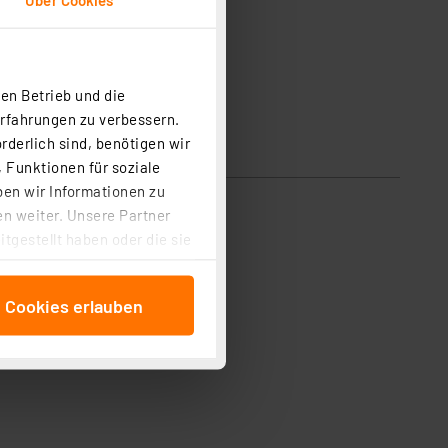
en Betrieb und die
Erfahrungen zu verbessern.
rderlich sind, benötigen wir
 Funktionen für soziale
ben wir Informationen zu
n weiter. Unsere Partner
tgestellt haben oder die sie
cken, stimmen Sie sowohl
anschließenden
e Cookies erlauben
beitungszwecke (Art. 6
 ist durch Klick auf den
 Cookies ablehnen oder ihr
 „Cookie Einstellungen“
tung dieser Daten zur
ser-Einstellungen können