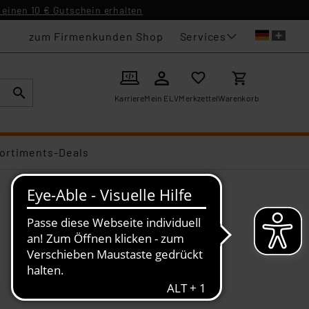
einen 10 € Gutschein erhalten
Services
zum Firmenkunden Shop
Karriere
Mein ELV
Merkzettel
Warenkorb
ortiments-Deals