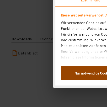
Diese Webseite verwendet C
Wir verwenden Cookies auf u
Funktionen der Webseite zwi
Für die Verwendung von Cook
Downloads
Technische Daten
Ihre Zustimmung. Wir verwen
Medien anbieten zu können u
Ihrer Verwendung unserer We
Datenblatt
führen diese Informationen 
im Rahmen Ihrer Nutzung der
dem Speichern und Abrufen 
Nur notwendige Coo
Weiterverarbeitung für die 
Abs.1a DSG-VO) zu. Eine deta
Button „Ablehnen oder Einst
ganz oder teilweise zustimm
anpassen oder widerrufen. 
Auswertung und Analyse bis 