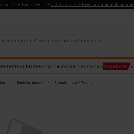
d ab 39 € Bestellwert
Jetzt zum ELV-Newsletter anmelden und 
jekte
Produktideen für Techniker
Neuheiten
Angebote
S
/
/
ten
Bauteile, passiv
Potentiometer / Trimmer