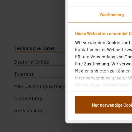
Zustimmung
Diese Webseite verwendet C
Wir verwenden Cookies auf u
Technische Daten
Angaben zur Produktsicherhe
Funktionen der Webseite zwi
Für die Verwendung von Cook
Bauform/Größe
Ihre Zustimmung. Wir verwen
Medien anbieten zu können u
Toleranz
Ihrer Verwendung unserer We
führen diese Informationen 
Max. Leistungsaufnahme
im Rahmen Ihrer Nutzung der
Ausrichtung
dem Speichern und Abrufen 
Nur notwendige Coo
Weiterverarbeitung für die 
Bezeichnung
Trimmer PT 10 LH 10K, Schl
Abs.1a DSG-VO) zu. Eine deta
Button „Ablehnen oder Einst
ganz oder teilweise zustimm