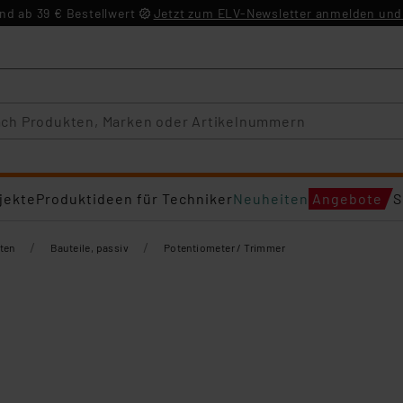
d ab 39 € Bestellwert
Jetzt zum ELV-Newsletter anmelden und 
jekte
Produktideen für Techniker
Neuheiten
Angebote
S
/
/
ten
Bauteile, passiv
Potentiometer / Trimmer