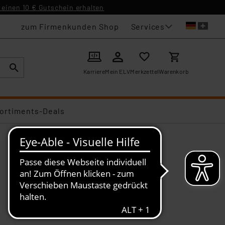
einen 10 € Gutschein erhalten
Services
zum Firmenkunden Shop
Karriere
Mein ELV
Merkzettel
Warenkorb
ortiments-Deals