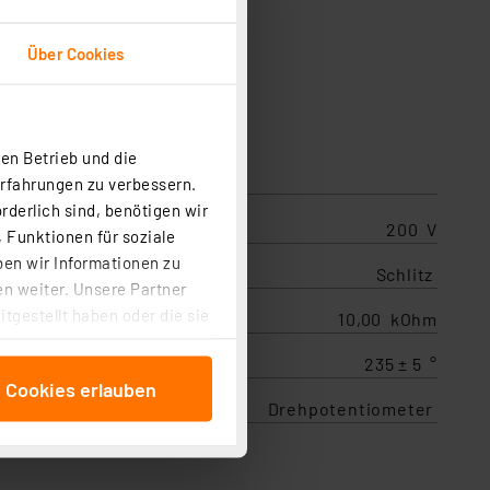
Über Cookies
en Betrieb und die
Erfahrungen zu verbessern.
rderlich sind, benötigen wir
t
200 V
 Funktionen für soziale
ben wir Informationen zu
Schlitz
n weiter. Unsere Partner
tgestellt haben oder die sie
10,00 kOhm
cken, stimmen Sie sowohl
235 ± 5 °
anschließenden
e Cookies erlauben
beitungszwecke (Art. 6
Drehpotentiometer
 ist durch Klick auf den
 Cookies ablehnen oder ihr
 „Cookie Einstellungen“