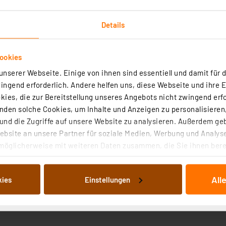
Details
ookies
nserer Webseite. Einige von ihnen sind essentiell und damit für d
it
ngend erforderlich. Andere helfen uns, diese Webseite und ihre 
ies, die zur Bereitstellung unseres Angebots nicht zwingend erfo
PT 10
Spannungsfestigkei
den solche Cookies, um Inhalte und Anzeigen zu personalisieren,
nd die Zugriffe auf unsere Website zu analysieren. Außerdem ge
± 20 %
Ausführung
bsite an unsere Partner für soziale Medien, Werbung und Analyse
möglicherweise mit weiteren Daten zusammen, die Sie ihnen berei
40,00 W
Widerstandswert
 Dienste gesammelt haben. Indem Sie auf „Alle akzeptieren“ kli
Stehend
Mech. Drehwinkel
von Informationen auf Ihrem gerät (§25 Abs.1 TTDSG) sowie der 
All
kies
Einstellungen
nachfolgend dargestellten bzw. die von Ihnen ausgewählten Verar
itz, stehend, 10 kOhm
Typ
illierte Auflistung der einzelnen Cookies nach Zweck und Anbieter
ellungen“ abrufbar. Sie können die Verwendung nicht notwendiger
en. Ihre erteilte Zustimmung können Sie jederzeit unter dem Link