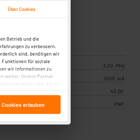
Über Cookies
en Betrieb und die
Erfahrungen zu verbessern.
rderlich sind, benötigen wir
 Funktionen für soziale
3,00 MHz
ben wir Informationen zu
n weiter. Unsere Partner
1000 mA
tgestellt haben oder die sie
cken, stimmen Sie sowohl
40.00
anschließenden
PNP
e Cookies erlauben
beitungszwecke (Art. 6
 ist durch Klick auf den
 Cookies ablehnen oder ihr
 „Cookie Einstellungen“
tung dieser Daten zur