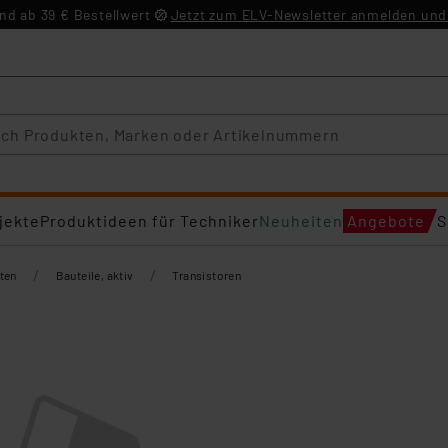
d ab 39 € Bestellwert
Jetzt zum ELV-Newsletter anmelden und 
jekte
Produktideen für Techniker
Neuheiten
Angebote
S
/
/
ten
Bauteile, aktiv
Transistoren