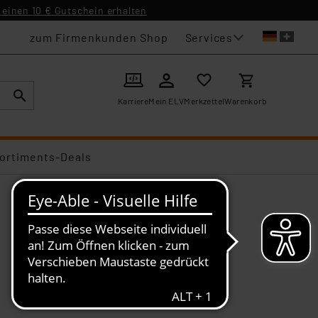
einen 10 € Gutschein erhalten
Services
zum Firmenkunden Shop
Karriere
Mein ELV
Merkzettel
Warenkorb
ortiments-Deals