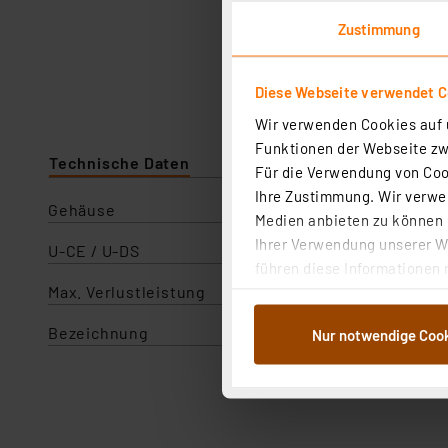
Zustimmung
Diese Webseite verwendet C
Wir verwenden Cookies auf u
Funktionen der Webseite zwi
Technische Daten
Für die Verwendung von Cook
Ihre Zustimmung. Wir verwen
Gehäuse
Medien anbieten zu können u
Ihrer Verwendung unserer We
U-CE / U-DS
führen diese Informationen 
Max. Verlustleistung
im Rahmen Ihrer Nutzung der
dem Speichern und Abrufen 
Bezeichnung
Nur notwendige Coo
Weiterverarbeitung für die 
Abs.1a DSG-VO) zu. Eine deta
Button „Ablehnen oder Einst
ganz oder teilweise zustimm
anpassen oder widerrufen. 