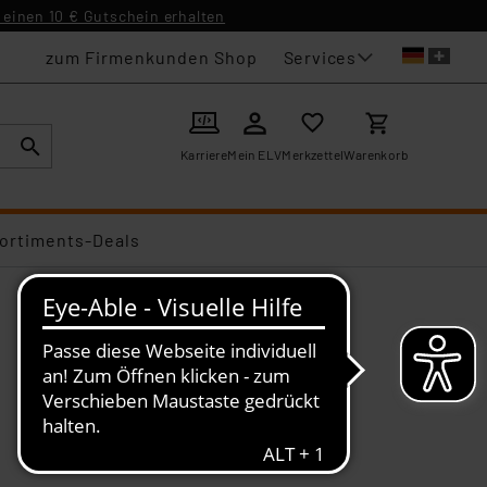
einen 10 € Gutschein erhalten
Services
zum Firmenkunden Shop
Karriere
Mein ELV
Merkzettel
Warenkorb
ortiments-Deals