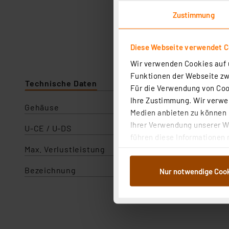
Zustimmung
Diese Webseite verwendet C
Wir verwenden Cookies auf u
Funktionen der Webseite zwi
Technische Daten
Für die Verwendung von Cook
Ihre Zustimmung. Wir verwen
Gehäuse
Medien anbieten zu können u
Ihrer Verwendung unserer We
U-CE / U-DS
führen diese Informationen 
Max. Verlustleistung
im Rahmen Ihrer Nutzung der
dem Speichern und Abrufen 
Bezeichnung
Nur notwendige Coo
Weiterverarbeitung für die 
Abs.1a DSG-VO) zu. Eine deta
Button „Ablehnen oder Einst
ganz oder teilweise zustimm
anpassen oder widerrufen. 