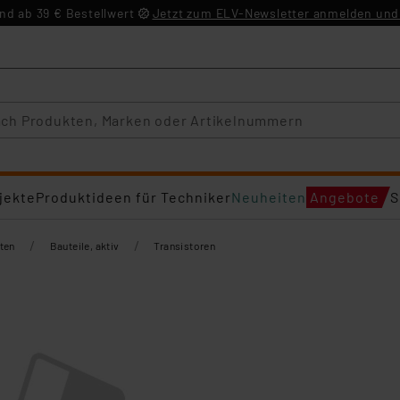
d ab 39 € Bestellwert
Jetzt zum ELV-Newsletter anmelden und 
jekte
Produktideen für Techniker
Neuheiten
Angebote
S
/
/
ten
Bauteile, aktiv
Transistoren