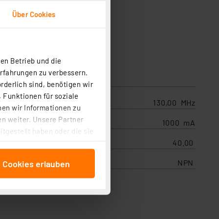
Über Cookies
en Betrieb und die
Erfahrungen zu verbessern.
rderlich sind, benötigen wir
 Funktionen für soziale
130,00 MHz
ben wir Informationen zu
n weiter. Unsere Partner
1000 mA
tgestellt haben oder die sie
cken, stimmen Sie sowohl
40.00
anschließenden
NPN
e Cookies erlauben
beitungszwecke (Art. 6
 ist durch Klick auf den
 Cookies ablehnen oder ihr
 „Cookie Einstellungen“
tung dieser Daten zur