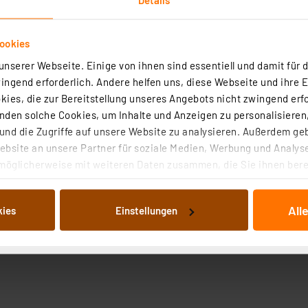
ookies
nserer Webseite. Einige von ihnen sind essentiell und damit für d
ngend erforderlich. Andere helfen uns, diese Webseite und ihre 
ies, die zur Bereitstellung unseres Angebots nicht zwingend erfo
den solche Cookies, um Inhalte und Anzeigen zu personalisieren,
nd die Zugriffe auf unsere Website zu analysieren. Außerdem ge
bsite an unsere Partner für soziale Medien, Werbung und Analyse
möglicherweise mit weiteren Daten zusammen, die Sie ihnen berei
 Dienste gesammelt haben. Indem Sie auf „Alle akzeptieren“ kli
von Informationen auf Ihrem gerät (§25 Abs.1 TTDSG) sowie der 
All
kies
Einstellungen
nachfolgend dargestellten bzw. die von Ihnen ausgewählten Verar
illierte Auflistung der einzelnen Cookies nach Zweck und Anbieter
ellungen“ abrufbar. Sie können die Verwendung nicht notwendiger
en. Ihre erteilte Zustimmung können Sie jederzeit unter dem Link
Die Rechtmäßigkeit der Speicherung, Abrufung und Weiterverarbei
zum Zeitpunkt des Widerrufs bleibt hiervon unberührt. Ihre Brow