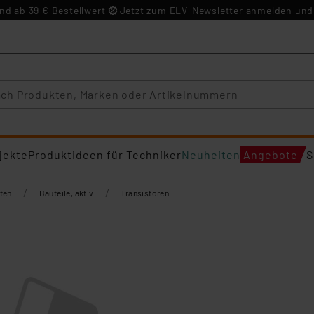
d ab 39 € Bestellwert
Jetzt zum ELV-Newsletter anmelden und 
jekte
Produktideen für Techniker
Neuheiten
Angebote
S
/
/
ten
Bauteile, aktiv
Transistoren