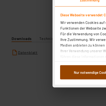
Diese Webseite verwendet C
Wir verwenden Cookies auf u
Funktionen der Webseite zwi
Für die Verwendung von Cook
Downloads
Technische Daten
Ihre Zustimmung. Wir verwen
Medien anbieten zu können u
Ihrer Verwendung unserer We
Datenblatt
führen diese Informationen 
im Rahmen Ihrer Nutzung der
dem Speichern und Abrufen 
Nur notwendige Coo
Weiterverarbeitung für die 
Abs.1a DSG-VO) zu. Eine deta
Button „Ablehnen oder Einst
ganz oder teilweise zustimm
anpassen oder widerrufen. 
Auswertung und Analyse bis 