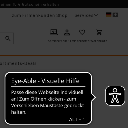
einen 10 € Gutschein erhalten
Services
zum Firmenkunden Shop
Karriere
Mein ELV
Merkzettel
Warenkorb
ortiments-Deals