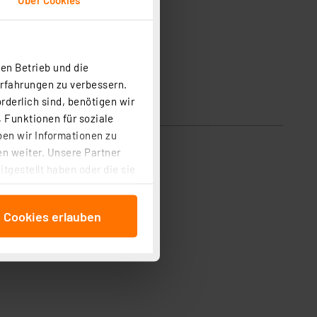
en Betrieb und die
Erfahrungen zu verbessern.
rderlich sind, benötigen wir
 Funktionen für soziale
ben wir Informationen zu
n weiter. Unsere Partner
tgestellt haben oder die sie
cken, stimmen Sie sowohl
anschließenden
e Cookies erlauben
beitungszwecke (Art. 6
 ist durch Klick auf den
 Cookies ablehnen oder ihr
 „Cookie Einstellungen“
tung dieser Daten zur
ser-Einstellungen können