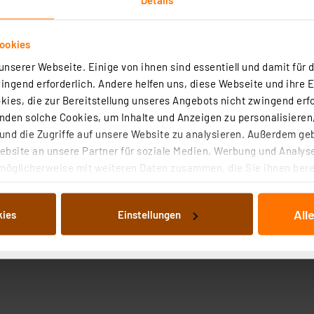
ookies
nserer Webseite. Einige von ihnen sind essentiell und damit für d
ngend erforderlich. Andere helfen uns, diese Webseite und ihre 
ies, die zur Bereitstellung unseres Angebots nicht zwingend erfo
den solche Cookies, um Inhalte und Anzeigen zu personalisieren,
nd die Zugriffe auf unsere Website zu analysieren. Außerdem ge
bsite an unsere Partner für soziale Medien, Werbung und Analyse
möglicherweise mit weiteren Daten zusammen, die Sie ihnen berei
 Dienste gesammelt haben. Indem Sie auf „Alle akzeptieren“ kli
von Informationen auf Ihrem gerät (§25 Abs.1 TTDSG) sowie der 
All
kies
Einstellungen
nachfolgend dargestellten bzw. die von Ihnen ausgewählten Verar
illierte Auflistung der einzelnen Cookies nach Zweck und Anbieter
ellungen“ abrufbar. Sie können die Verwendung nicht notwendiger
en. Ihre erteilte Zustimmung können Sie jederzeit unter dem Link
Die Rechtmäßigkeit der Speicherung, Abrufung und Weiterverarbei
zum Zeitpunkt des Widerrufs bleibt hiervon unberührt. Ihre Brow