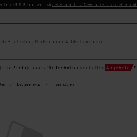
d ab 39 € Bestellwert
Jetzt zum ELV-Newsletter anmelden und 
jekte
Produktideen für Techniker
Neuheiten
Angebote
S
/
/
ten
Bauteile, aktiv
Transistoren