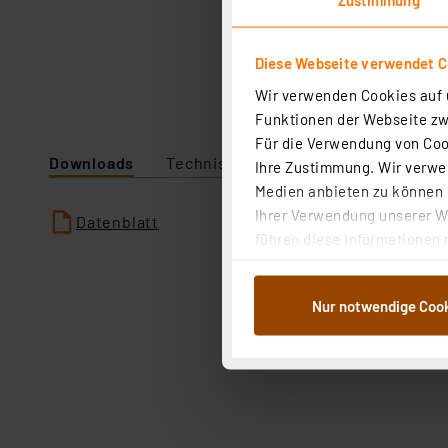
Diese Webseite verwendet C
Wir verwenden Cookies auf u
Funktionen der Webseite zwi
Für die Verwendung von Cook
Downloads
Technische Daten
Ihre Zustimmung. Wir verwen
Medien anbieten zu können u
Ihrer Verwendung unserer We
Datenblatt
führen diese Informationen 
im Rahmen Ihrer Nutzung der
dem Speichern und Abrufen 
Nur notwendige Coo
Weiterverarbeitung für die 
Abs.1a DSG-VO) zu. Eine deta
Button „Ablehnen oder Einst
ganz oder teilweise zustimm
anpassen oder widerrufen. 
Auswertung und Analyse bis 