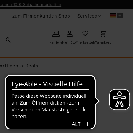
einen 10 € Gutschein erhalten
Services
zum Firmenkunden Shop
Karriere
Mein ELV
Merkzettel
Warenkorb
ortiments-Deals