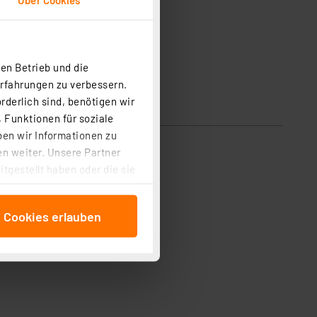
en Betrieb und die
Erfahrungen zu verbessern.
rderlich sind, benötigen wir
 Funktionen für soziale
ben wir Informationen zu
n weiter. Unsere Partner
tgestellt haben oder die sie
cken, stimmen Sie sowohl
anschließenden
e Cookies erlauben
beitungszwecke (Art. 6
 ist durch Klick auf den
 Cookies ablehnen oder ihr
 „Cookie Einstellungen“
tung dieser Daten zur
ser-Einstellungen können