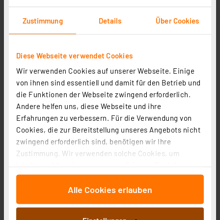
Zustimmung
Details
Über Cookies
Diese Webseite verwendet Cookies
Wir verwenden Cookies auf unserer Webseite. Einige
von ihnen sind essentiell und damit für den Betrieb und
tint Smart Home Wegeleuchte Primo, RGBWW, 60 cm,
die Funktionen der Webseite zwingend erforderlich.
ZigBee
Andere helfen uns, diese Webseite und ihre
Artikel-Nr. 254607
Erfahrungen zu verbessern. Für die Verwendung von
59,95 €
Cookies, die zur Bereitstellung unseres Angebots nicht
zwingend erforderlich sind, benötigen wir Ihre
Statt
85,00 € **
Zustimmung. Wir verwenden solche Cookies, um
inkl. MwSt.
Inhalte und Anzeigen zu personalisieren, Funktionen
Informationen zu Versandkosten
für soziale Medien anbieten zu können und die Zugriffe
Alle Cookies erlauben
auf unsere Website zu analysieren. Außerdem geben
wir Informationen zu Ihrer Verwendung unserer Website
an unsere Partner für soziale Medien, Werbung und