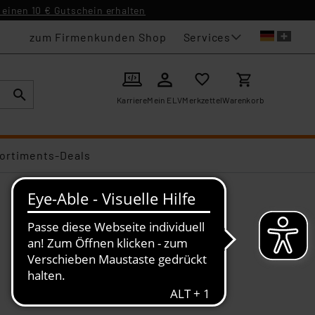
einen 10 € Gutschein erhalten
Services
zum Firmenkunden Shop
Karriere
Mein ELV
Merkzettel
Warenkorb
ortiments-Deals