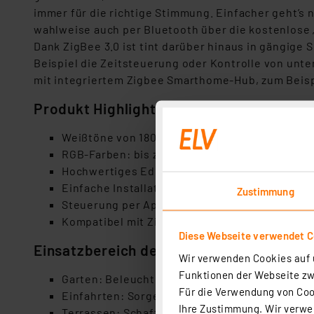
immer für die richtige Stimmung. Einfacher geht’s 
wahlweise auch per Bluetooth über die kostenlose „
Dank ZigBee 3.0 ist tint darüber hinaus in gängig
Beispiel die Zeitsteuerung oder Kontrolle von unt
mit integriertem Zigbee Smarthome-Hub, zum Beispi
Produkt Highlights
Weißtöne von 1800 K bis 6500 K
RGB-Farben: bis zu 16 Millionen Farben
Hochwertiges Edelstahlgehäuse, IP44
Einfache Installation mit Erdspießen
Zustimmung
Steuerung per App, Fernbedienung oder Spra
Kompatibel mit Zigbee und Bluetooth
Diese Webseite verwendet C
Einsatzbereich des Produktes
Wir verwenden Cookies auf u
Funktionen der Webseite zwi
Garten: Beleuchten Sie Wege und Beete
Für die Verwendung von Cook
Einfahrten: Sorgen Sie für Sicherheit und Ori
Ihre Zustimmung. Wir verwen
Terrassen: Schaffen Sie eine einladende Atm