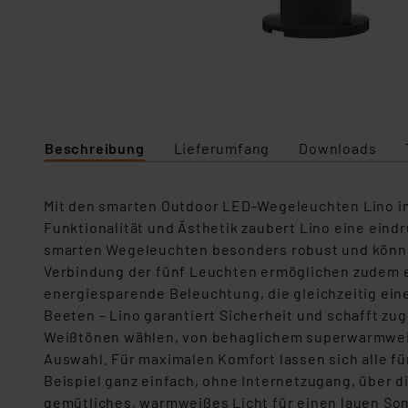
Beschreibung
Lieferumfang
Downloads
Mit den smarten Outdoor LED-Wegeleuchten Lino im 
Funktionalität und Ästhetik zaubert Lino eine ein
smarten Wegeleuchten besonders robust und können
Verbindung der fünf Leuchten ermöglichen zudem ein
energiesparende Beleuchtung, die gleichzeitig ein
Beeten – Lino garantiert Sicherheit und schafft zu
Weißtönen wählen, von behaglichem superwarmweißem
Auswahl. Für maximalen Komfort lassen sich alle fün
Beispiel ganz einfach, ohne Internetzugang, über d
gemütliches, warmweißes Licht für einen lauen Somm