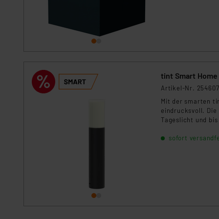
Unsere Kooperation mit dies
Kommission sowie einer eige
Daten, verbundenen Risiken
Impressum
|
Datenschutzer
Artikel-Nr. 25460
Mit der smarten t
eindrucksvoll. Di
Tageslicht und bis 
Fernbedienung ode
sofort versandfe