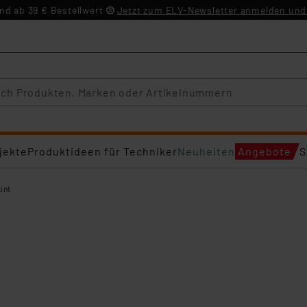
d ab 39 € Bestellwert
Jetzt zum ELV-Newsletter anmelden und 
jekte
Produktideen für Techniker
Neuheiten
Angebote
S
tint