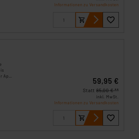
Informationen zu Versandkosten
ln der Europäischen
 Art der übermittelten
e
is
er App,
59,95 €
Statt
85,00 € **
inkl. MwSt.
Informationen zu Versandkosten