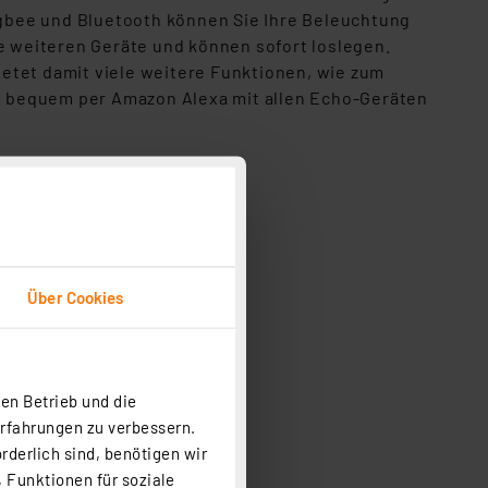
Zigbee und Bluetooth können Sie Ihre Beleuchtung
ne weiteren Geräte und können sofort loslegen.
etet damit viele weitere Funktionen, wie zum
cht bequem per Amazon Alexa mit allen Echo-Geräten
Über Cookies
en Betrieb und die
Erfahrungen zu verbessern.
rderlich sind, benötigen wir
 Funktionen für soziale