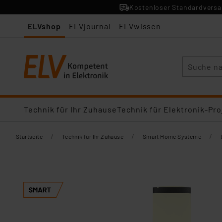
Kostenloser Standardversan
ELVshop
ELVjournal
ELVwissen
Suche
Technik für Ihr Zuhause
Technik für Elektronik-Pro
/
/
/
Startseite
Technik für Ihr Zuhause
Smart Home Systeme