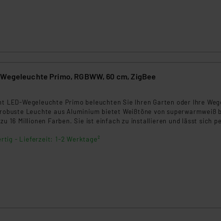
en Dienstleistern stützt sich auf die Standarddatenschutzklause
nen Beurteilung der mit der Datenübermittlung, insbesondere der
.“
klärung
tint Smart Home Wegeleuchte Primo, RGBWW, 60 cm, ZigBee
7
int LED-Wegeleuchte Primo beleuchten Sie Ihren Garten oder Ihre Weg
e robuste Leuchte aus Aluminium bietet Weißtöne von superwarmweiß b
zu 16 Millionen Farben. Sie ist einfach zu installieren und lässt sich p
r Sprache steuern.
rtig - Lieferzeit: 1-2 Werktage²