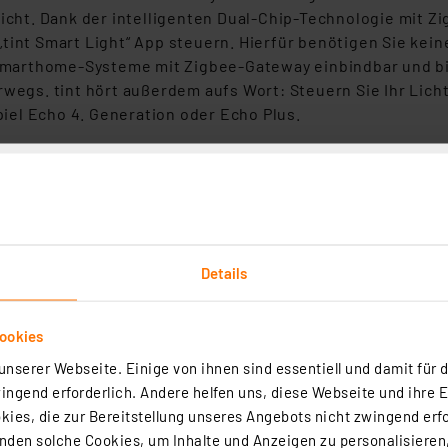
nicht. Dank der intelligenten Dual-Chip-Technologie mit 
tint Smart Light“ App steuern. Hierfür benötigen Sie kei
e Smarthome-Systeme mit Zigbee-Gateway einbindbar und bi
erwegs. tint hört außerdem aufs Wort: Steuern Sie Ihr Li
el Echo 4. Generation oder Echo Plus.
Details
che
ookies
nserer Webseite. Einige von ihnen sind essentiell und damit für d
ngend erforderlich. Andere helfen uns, diese Webseite und ihre 
ies, die zur Bereitstellung unseres Angebots nicht zwingend erfo
entierung
den solche Cookies, um Inhalte und Anzeigen zu personalisieren,
osphäre