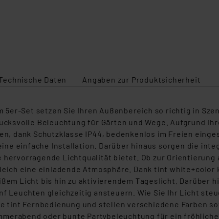
Technische Daten
Angaben zur Produktsicherheit
5er-Set setzen Sie Ihren Außenbereich so richtig in Sze
drucksvolle Beleuchtung für Gärten und Wege. Aufgrund ih
, dank Schutzklasse IP44, bedenkenlos im Freien einges
e einfache Installation. Darüber hinaus sorgen die integ
e hervorragende Lichtqualität bietet. Ob zur Orientierun
gleich eine einladende Atmosphäre. Dank tint white+color
 Licht bis hin zu aktivierendem Tageslicht. Darüber hin
f Leuchten gleichzeitig ansteuern. Wie Sie Ihr Licht steu
ie tint Fernbedienung und stellen verschiedene Farben so
erabend oder bunte Partybeleuchtung für ein fröhliches G