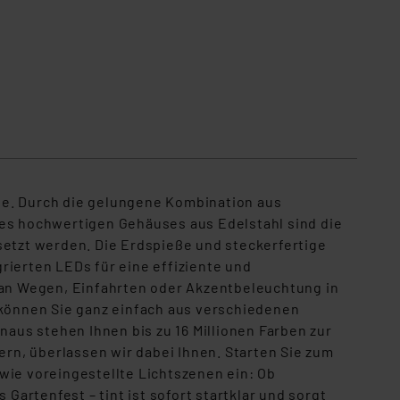
ne. Durch die gelungene Kombination aus
res hochwertigen Gehäuses aus Edelstahl sind die
etzt werden. Die Erdspieße und steckerfertige
rierten LEDs für eine effiziente und
g an Wegen, Einfahrten oder Akzentbeleuchtung in
 können Sie ganz einfach aus verschiedenen
aus stehen Ihnen bis zu 16 Millionen Farben zur
ern, überlassen wir dabei Ihnen. Starten Sie zum
wie voreingestellte Lichtszenen ein: Ob
artenfest – tint ist sofort startklar und sorgt