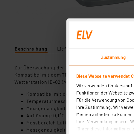
Beschreibung
Lieferumfang
Downloads
Zustimmung
Zur Überwachung der Temperatur und Luftfeuchtigke
Kompatibel mit dem TFA.me System und geeignet fü
Diese Webseite verwendet C
Wetterstation ID-02 (Artikel 254246)
Wir verwenden Cookies auf u
Funktionen der Webseite zwi
Kompatibel mit dem TFA.me System
Für die Verwendung von Cook
Temperaturmessbereich: -40°C bis +60°C
Ihre Zustimmung. Wir verwen
Messgenauigkeit: 1°C (0 - 50°C)
Medien anbieten zu können u
Auflösung: 0,1°C
Ihrer Verwendung unserer We
Messbereich Luftfeuchtigkeit: 10 - 99% rH
führen diese Informationen 
Messgenauigkeit: 5% rH (@ 30 - 80 % rH)