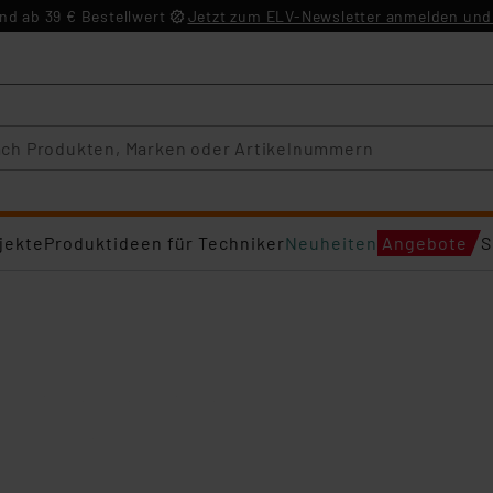
d ab 39 € Bestellwert
Jetzt zum ELV-Newsletter anmelden und 
jekte
Produktideen für Techniker
Neuheiten
Angebote
S