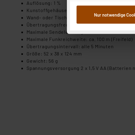
im Rahmen Ihrer Nutzung der
Auflösung: 1 %
dem Speichern und Abrufen 
Kunstoffgehäuse: weiß
Nur notwendige Coo
Weiterverarbeitung für die 
Wand- oder Tischaufstellung möglich
Abs.1a DSG-VO) zu. Eine deta
Übertragungsfrequenz: 868 MHz
Button „Ablehnen oder Einst
Maximale Sendeleistung <25 mW
ganz oder teilweise zustimm
Maximale Funkreichweite: ca. 100 m (Freifeld)
anpassen oder widerrufen. 
Übertragungsintervall: alle 5 Minuten
Auswertung und Analyse bis 
Größe: 52 x 38 x 124 mm
dazu führen, dass die Einst
Gewicht: 56 g
Spannungsversorgung 2 x 1,5 V AA (Batterien n
„Einige Drittanbieter verar
dieser Drittanbieter umfasst
Nähere Infos zu diesen Drit
Für die USA besteht kein A
Datenschutz nach EU-Standa
Daten in Überwachungsprogr
Unsere Kooperation mit dies
Kommission sowie einer eige
Daten, verbundenen Risiken