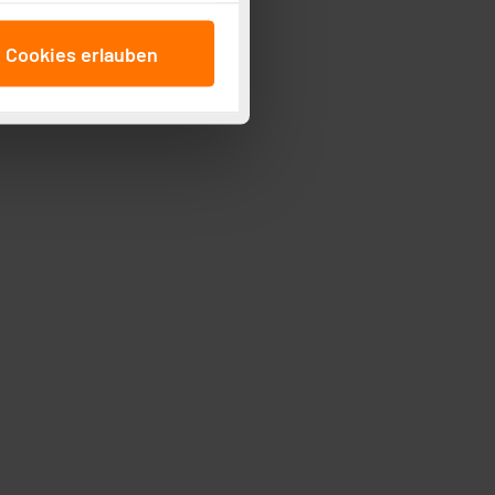
cken, stimmen Sie sowohl
anschließenden
e Cookies erlauben
beitungszwecke (Art. 6
 ist durch Klick auf den
 Cookies ablehnen oder ihr
 „Cookie Einstellungen“
tung dieser Daten zur
ser-Einstellungen können
r erneut angezeigt wird.
Einbindung von Cookies
. 49 (1) lit. a DSGVO.
n der Datenschutzerklärung.
s Land mit unzureichendem
örden personenbezogene
r Europäer bestehen.
ln der Europäischen
 Art der übermittelten