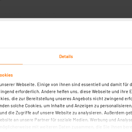
Technische Daten
Angaben zur Produktsicherheit
Details
it, sowohl innen als auch außen. Das Display zeigt abwe
r TFA-Funkstationen, die die ID-Funktechnik verwenden, 
ookies
nserer Webseite. Einige von ihnen sind essentiell und damit für d
ngend erforderlich. Andere helfen uns, diese Webseite und ihre 
ies, die zur Bereitstellung unseres Angebots nicht zwingend erfo
den solche Cookies, um Inhalte und Anzeigen zu personalisieren,
nd die Zugriffe auf unsere Website zu analysieren. Außerdem ge
bsite an unsere Partner für soziale Medien, Werbung und Analyse
möglicherweise mit weiteren Daten zusammen, die Sie ihnen berei