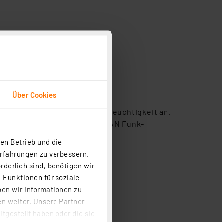
Über Cookies
chselnd Temperatur und Luftfeuchtigkeit an.
wie z. B. die Modelle TFA WLAN Funk-
en Betrieb und die
Erfahrungen zu verbessern.
rderlich sind, benötigen wir
 Funktionen für soziale
ben wir Informationen zu
n weiter. Unsere Partner
tgestellt haben oder die sie