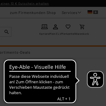
einen 10 € Gutschein erhalten
Services
zum Firmenkunden Shop
Karriere
Mein ELV
Merkzettel
Warenkorb
ortiments-Deals