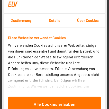
Zustimmung
Details
Über Cookies
TFA Analoges Thermo-Hygrometer, mit farbigen
Komfortzonen, mit Standfuß
Diese Webseite verwendet Cookies
Artikel-Nr. 116529
Wir verwenden Cookies auf unserer Webseite. Einige
1
2
3
4
5
von ihnen sind essentiell und damit für den Betrieb und
(2)
die Funktionen der Webseite zwingend erforderlich.
16,89 €
Andere helfen uns, diese Webseite und ihre
inkl. MwSt.
Erfahrungen zu verbessern. Für die Verwendung von
Informationen zu Versandkosten
Cookies, die zur Bereitstellung unseres Angebots nicht
zwingend erforderlich sind, benötigen wir Ihre
Zustimmung. Wir verwenden solche Cookies, um
Inhalte und Anzeigen zu personalisieren, Funktionen
für soziale Medien anbieten zu können und die Zugriffe
Alle Cookies erlauben
auf unsere Website zu analysieren. Außerdem geben