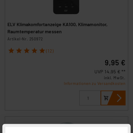
ELV Klimakomfortanzeige KA100, Klimamonitor,
Raumtemperatur messen
Artikel-Nr. 250972
1
2
3
4
5
(12)
9,95 €
UVP 14,95 € **
inkl. MwSt.
Informationen zu Versandkosten