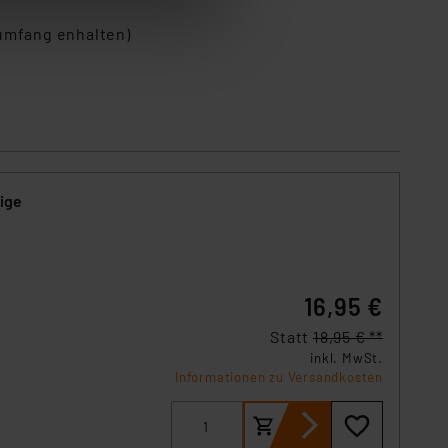
 „Cookie Einstellungen“
tung dieser Daten zur
rumfang enhalten)
ser-Einstellungen können
r erneut angezeigt wird.
Einbindung von Cookies
. 49 (1) lit. a DSGVO.
n der Datenschutzerklärung.
s Land mit unzureichendem
ige
örden personenbezogene
r Europäer bestehen.
ln der Europäischen
 Art der übermittelten
16,95 €
Statt
18,95 € **
inkl. MwSt.
Informationen zu Versandkosten