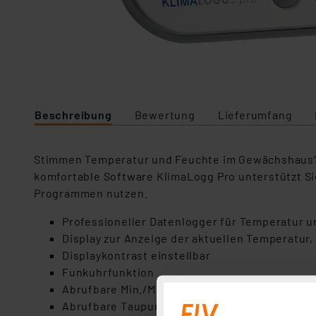
Beschreibung
Bewertung
Lieferumfang
Stimmen Temperatur und Feuchte im Gewächshaus? B
komfortable Software KlimaLogg Pro unterstützt Si
Programmen nutzen.
Professioneller Datenlogger für Temperatur u
Display zur Anzeige der aktuellen Temperatur,
Displaykontrast einstellbar
Funkuhrfunktion
Abrufbare Min./Max.-Werte für Luftfeuchte u
Abrufbare Taupunktanzeige