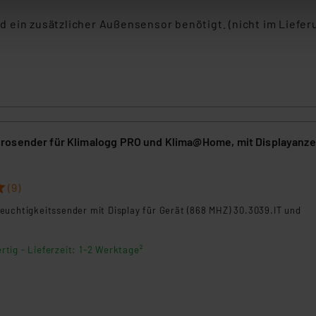
en. Ihre erteilte Zustimmung können Sie jederzeit unter dem Link
Die Rechtmäßigkeit der Speicherung, Abrufung und Weiterverarbei
 ein zusätzlicher Außensensor benötigt. (nicht im Liefe
zum Zeitpunkt des Widerrufs bleibt hiervon unberührt. Ihre Brow
ellungen nicht längerfristig gespeichert werden und dieses Banne
beiten personenbezogene Daten in den USA. Ihre Einwilligung zur 
 daher ggf. auch die Verarbeitung Ihrer Daten in den USA gemäß Art
tanbietern und zu der jeweiligen Datenübermittlung erhalten Sie i
ngemessenheitsbeschluss der EU. Dies bedeutet, dass die USA al
osender für Klimalogg PRO und Klima@Home, mit Displayanze
rds eingestuft wird. So besteht etwa das Risiko, dass US-Beh
ammen verarbeiten, ohne dass hiergegen Klagemöglichkeiten fü
(9)
en Dienstleistern stützt sich auf die Standarddatenschutzklause
nen Beurteilung der mit der Datenübermittlung, insbesondere der
euchtigkeitssender mit Display für Gerät (868 MHZ) 30.3039.IT und
.“
rtig - Lieferzeit: 1-2 Werktage²
klärung