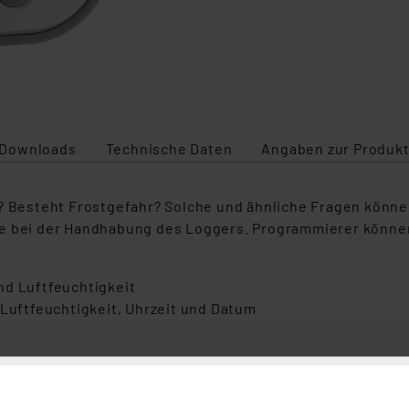
Downloads
Technische Daten
Angaben zur Produkt
esteht Frostgefahr? Solche und ähnliche Fragen können 
e bei der Handhabung des Loggers. Programmierer können 
nd Luftfeuchtigkeit
 Luftfeuchtigkeit, Uhrzeit und Datum
nd Temperatur mit Zeitpunktangabe