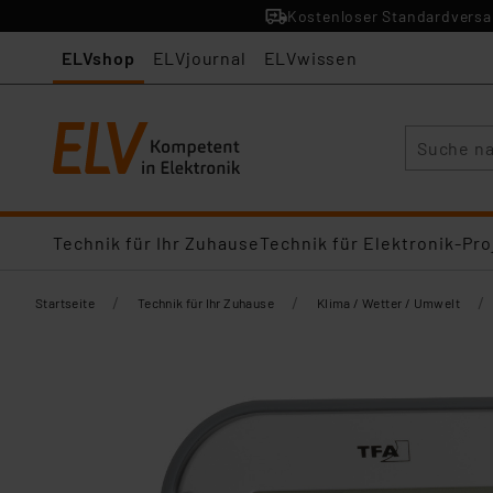
Kostenloser Standardversan
ELVshop
ELVjournal
ELVwissen
Suche
Technik für Ihr Zuhause
Technik für Elektronik-Pro
/
/
/
Startseite
Technik für Ihr Zuhause
Klima / Wetter / Umwelt