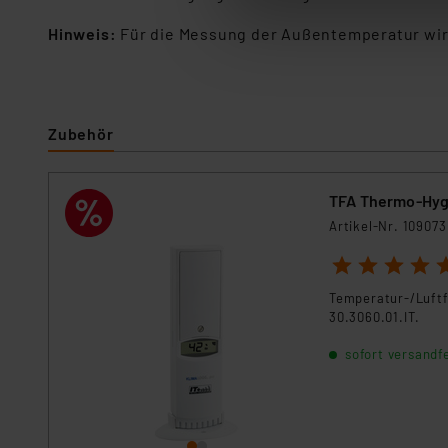
ganz oder teilweise zustimm
anpassen oder widerrufen. 
Hinweis:
Für die Messung der Außentemperatur wird
Auswertung und Analyse bis 
dazu führen, dass die Einst
„Einige Drittanbieter verar
Zubehör
dieser Drittanbieter umfasst
Nähere Infos zu diesen Drit
Für die USA besteht kein A
TFA Thermo-Hygr
Datenschutz nach EU-Standa
Artikel-Nr. 109073
Daten in Überwachungsprogr
1
2
3
4
5
Unsere Kooperation mit dies
Kommission sowie einer eige
Temperatur-/Luftf
30.3060.01.IT.
Daten, verbundenen Risiken
sofort versandfe
Impressum
|
Datenschutzer