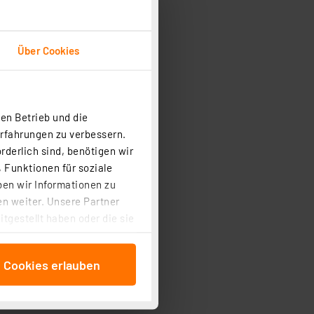
Über Cookies
en Betrieb und die
Erfahrungen zu verbessern.
rderlich sind, benötigen wir
 Funktionen für soziale
ben wir Informationen zu
n weiter. Unsere Partner
tgestellt haben oder die sie
cken, stimmen Sie sowohl
anschließenden
e Cookies erlauben
beitungszwecke (Art. 6
 ist durch Klick auf den
 Cookies ablehnen oder ihr