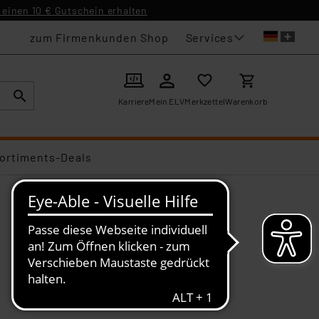
einen 10 € Gutschein erhalten
Services
zum Firmenkunden Shop
Karriere
Mein ELV
Merkzettel
Warenkorb
ortiments-Deals