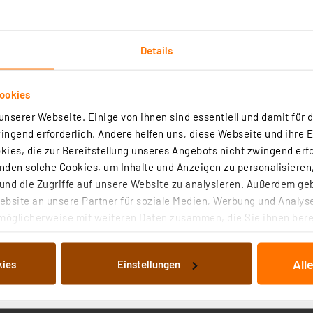
Details
der 1, 2, 3, 6 h
ookies
Datensätze
nserer Webseite. Einige von ihnen sind essentiell und damit für d
ngend erforderlich. Andere helfen uns, diese Webseite und ihre 
ies, die zur Bereitstellung unseres Angebots nicht zwingend erfo
duelle Namen für eingepflegte Sender an
den solche Cookies, um Inhalte und Anzeigen zu personalisieren,
e Sender
nd die Zugriffe auf unsere Website zu analysieren. Außerdem ge
bsite an unsere Partner für soziale Medien, Werbung und Analyse
möglicherweise mit weiteren Daten zusammen, die Sie ihnen berei
 optischer/akustischer Alarmierung
 Dienste gesammelt haben. Indem Sie auf „Alle akzeptieren“ kli
ent-Datensätzen
von Informationen auf Ihrem gerät (§25 Abs.1 TTDSG) sowie der 
All
kies
Einstellungen
nachfolgend dargestellten bzw. die von Ihnen ausgewählten Verar
illierte Auflistung der einzelnen Cookies nach Zweck und Anbieter
Logg Pro
ellungen“ abrufbar. Sie können die Verwendung nicht notwendiger