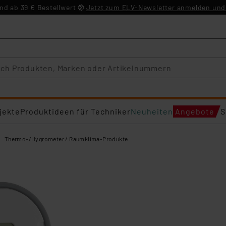
d ab 39 € Bestellwert
Jetzt zum ELV-Newsletter anmelden und 
jekte
Produktideen für Techniker
Neuheiten
Angebote
S
Thermo-/Hygrometer / Raumklima-Produkte