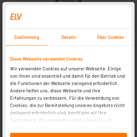
Zustimmung
Details
Über Cookies
TFA Analoges Thermo-Hygrometer, mit farbigen
Komfortzonen, mit Standfuß
Artikel-Nr. 116529
Diese Webseite verwendet Cookies
Wir verwenden Cookies auf unserer Webseite. Einige
1
2
3
4
5
(2)
von ihnen sind essentiell und damit für den Betrieb und
16,89 €
die Funktionen der Webseite zwingend erforderlich.
Andere helfen uns, diese Webseite und ihre
inkl. MwSt.
Informationen zu Versandkosten
Erfahrungen zu verbessern. Für die Verwendung von
Cookies, die zur Bereitstellung unseres Angebots nicht
zwingend erforderlich sind, benötigen wir Ihre
Zustimmung. Wir verwenden solche Cookies, um
Inhalte und Anzeigen zu personalisieren, Funktionen
für soziale Medien anbieten zu können und die Zugriffe