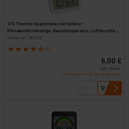
TFA Thermo-Hygrometer mit Smiley-
Klimakomfortanzeige, Raumtemperatur, Luftfeuchte
(rH), weiß
Artikel-Nr. 252220
1
2
3
4
5
(3)
6,00 €
inkl. MwSt.
Informationen zu Versandkosten