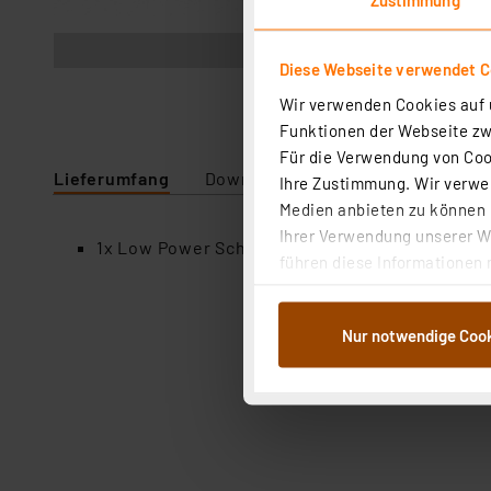
Abbildung ähnlich
Diese Webseite verwendet C
Wir verwenden Cookies auf u
Funktionen der Webseite zwi
Für die Verwendung von Cook
Lieferumfang
Downloads
Technische Daten
Ihre Zustimmung. Wir verwen
Medien anbieten zu können u
Ihrer Verwendung unserer We
1x Low Power Schottky IC SN74LS85N
führen diese Informationen 
im Rahmen Ihrer Nutzung der
dem Speichern und Abrufen 
Nur notwendige Coo
Weiterverarbeitung für die 
Abs.1a DSG-VO) zu. Eine deta
Button „Ablehnen oder Einst
ganz oder teilweise zustimm
anpassen oder widerrufen. 
Auswertung und Analyse bis 