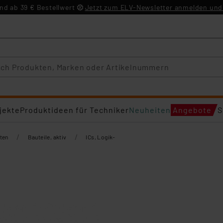
d ab 39 € Bestellwert
Jetzt zum ELV-Newsletter anmelden und 
jekte
Produktideen für Techniker
Neuheiten
Angebote
S
/
/
ten
Bauteile, aktiv
ICs, Logik-