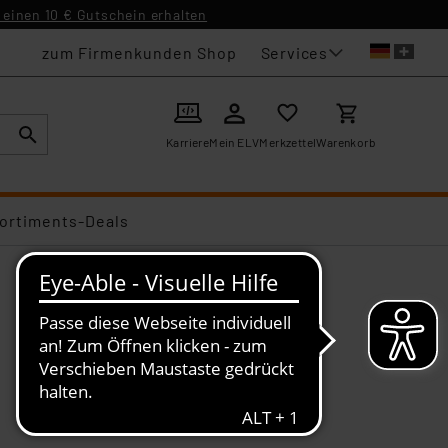
einen 10 € Gutschein erhalten
Services
zum Firmenkunden Shop
Karriere
Mein ELV
Merkzettel
Warenkorb
ortiments-Deals