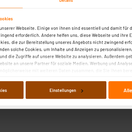
ookies
nserer Webseite. Einige von ihnen sind essentiell und damit für d
ngend erforderlich. Andere helfen uns, diese Webseite und ihre 
ies, die zur Bereitstellung unseres Angebots nicht zwingend erfo
den solche Cookies, um Inhalte und Anzeigen zu personalisieren,
nd die Zugriffe auf unsere Website zu analysieren. Außerdem ge
bsite an unsere Partner für soziale Medien, Werbung und Analyse
möglicherweise mit weiteren Daten zusammen, die Sie ihnen berei
 Dienste gesammelt haben. Indem Sie auf „Alle akzeptieren“ kli
von Informationen auf Ihrem gerät (§25 Abs.1 TTDSG) sowie der 
All
kies
Einstellungen
nachfolgend dargestellten bzw. die von Ihnen ausgewählten Verar
illierte Auflistung der einzelnen Cookies nach Zweck und Anbieter
ellungen“ abrufbar. Sie können die Verwendung nicht notwendiger
en. Ihre erteilte Zustimmung können Sie jederzeit unter dem Link
Die Rechtmäßigkeit der Speicherung, Abrufung und Weiterverarbei
zum Zeitpunkt des Widerrufs bleibt hiervon unberührt. Ihre Brow