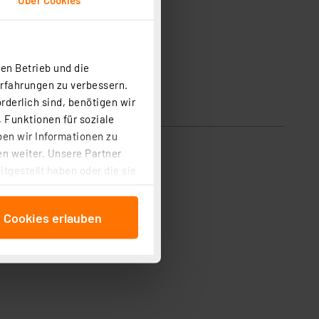
en Betrieb und die
Erfahrungen zu verbessern.
rderlich sind, benötigen wir
 Funktionen für soziale
ben wir Informationen zu
n weiter. Unsere Partner
tgestellt haben oder die sie
cken, stimmen Sie sowohl
anschließenden
e Cookies erlauben
beitungszwecke (Art. 6
 ist durch Klick auf den
 Cookies ablehnen oder ihr
 „Cookie Einstellungen“
tung dieser Daten zur
ser-Einstellungen können