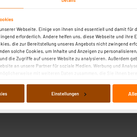
ookies
nserer Webseite. Einige von ihnen sind essentiell und damit für d
ngend erforderlich. Andere helfen uns, diese Webseite und ihre 
ies, die zur Bereitstellung unseres Angebots nicht zwingend erfo
den solche Cookies, um Inhalte und Anzeigen zu personalisieren,
nd die Zugriffe auf unsere Website zu analysieren. Außerdem ge
bsite an unsere Partner für soziale Medien, Werbung und Analyse
möglicherweise mit weiteren Daten zusammen, die Sie ihnen berei
 Dienste gesammelt haben. Indem Sie auf „Alle akzeptieren“ kli
von Informationen auf Ihrem gerät (§25 Abs.1 TTDSG) sowie der 
All
kies
Einstellungen
nachfolgend dargestellten bzw. die von Ihnen ausgewählten Verar
illierte Auflistung der einzelnen Cookies nach Zweck und Anbieter
ellungen“ abrufbar. Sie können die Verwendung nicht notwendiger
en. Ihre erteilte Zustimmung können Sie jederzeit unter dem Link
Die Rechtmäßigkeit der Speicherung, Abrufung und Weiterverarbei
zum Zeitpunkt des Widerrufs bleibt hiervon unberührt. Ihre Brow