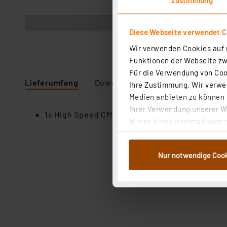
Abbildung ähnlich
Diese Webseite verwendet C
Wir verwenden Cookies auf u
Funktionen der Webseite zwi
Für die Verwendung von Cook
Lieferumfang
Downloads
Technische Daten
Ihre Zustimmung. Wir verwen
Medien anbieten zu können u
Ihrer Verwendung unserer We
1x High Speed CMOS SN74HCT138N
führen diese Informationen 
im Rahmen Ihrer Nutzung der
dem Speichern und Abrufen 
Nur notwendige Coo
Weiterverarbeitung für die 
Abs.1a DSG-VO) zu. Eine deta
Button „Ablehnen oder Einst
ganz oder teilweise zustimm
anpassen oder widerrufen. 
Auswertung und Analyse bis 