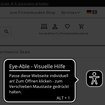
einen 10 € Gutschein erhalten
Services
zum Firmenkunden Shop
Karriere
Mein ELV
Merkzettel
Warenkorb
ortiments-Deals