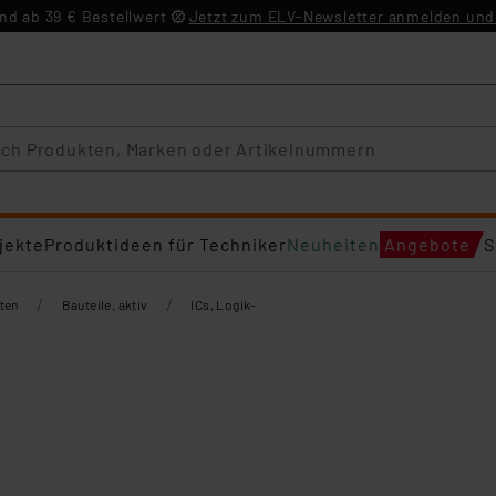
d ab 39 € Bestellwert
Jetzt zum ELV-Newsletter anmelden und 
jekte
Produktideen für Techniker
Neuheiten
Angebote
S
/
/
ten
Bauteile, aktiv
ICs, Logik-