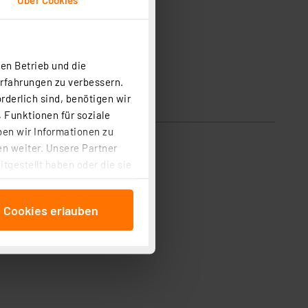
en Betrieb und die
Erfahrungen zu verbessern.
rderlich sind, benötigen wir
 Funktionen für soziale
ben wir Informationen zu
n weiter. Unsere Partner
tgestellt haben oder die sie
cken, stimmen Sie sowohl
anschließenden
e Cookies erlauben
beitungszwecke (Art. 6
 ist durch Klick auf den
 Cookies ablehnen oder ihr
 „Cookie Einstellungen“
tung dieser Daten zur
ser-Einstellungen können