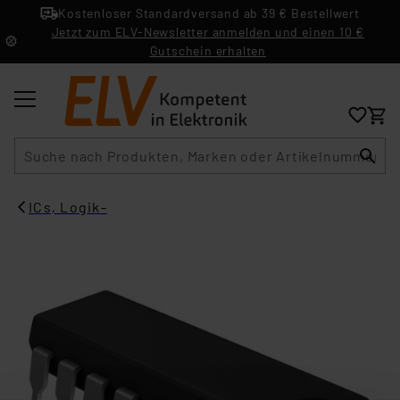
Kostenloser Standardversand ab 39 € Bestellwert
Jetzt zum ELV-Newsletter anmelden und einen 10 €
Gutschein erhalten
Suche
ICs, Logik-