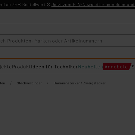
d ab 39 € Bestellwert
Jetzt zum ELV-Newsletter anmelden und 
jekte
Produktideen für Techniker
Neuheiten
Angebote
S
/
/
ten
Steckverbinder
Bananenstecker / Zwergstecker