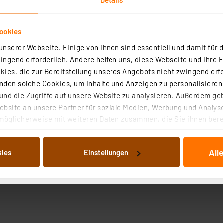
ookies
nserer Webseite. Einige von ihnen sind essentiell und damit für d
ngend erforderlich. Andere helfen uns, diese Webseite und ihre 
ies, die zur Bereitstellung unseres Angebots nicht zwingend erfo
roduktsicherheit
den solche Cookies, um Inhalte und Anzeigen zu personalisieren,
nd die Zugriffe auf unsere Website zu analysieren. Außerdem ge
bsite an unsere Partner für soziale Medien, Werbung und Analyse
möglicherweise mit weiteren Daten zusammen, die Sie ihnen berei
 Dienste gesammelt haben. Indem Sie auf „Alle akzeptieren“ kli
von Informationen auf Ihrem gerät (§25 Abs.1 TTDSG) sowie der 
All
kies
Einstellungen
nachfolgend dargestellten bzw. die von Ihnen ausgewählten Verar
illierte Auflistung der einzelnen Cookies nach Zweck und Anbieter
ellungen“ abrufbar. Sie können die Verwendung nicht notwendiger
en. Ihre erteilte Zustimmung können Sie jederzeit unter dem Link
Die Rechtmäßigkeit der Speicherung, Abrufung und Weiterverarbei
zum Zeitpunkt des Widerrufs bleibt hiervon unberührt. Ihre Brow