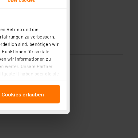
en Betrieb und die
Erfahrungen zu verbessern.
rderlich sind, benötigen wir
 Funktionen für soziale
ben wir Informationen zu
n weiter. Unsere Partner
tgestellt haben oder die sie
cken, stimmen Sie sowohl
anschließenden
e Cookies erlauben
beitungszwecke (Art. 6
 ist durch Klick auf den
 Cookies ablehnen oder ihr
 „Cookie Einstellungen“
tung dieser Daten zur
ser-Einstellungen können