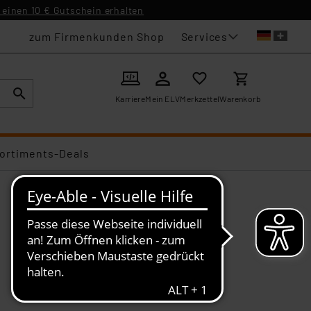
einen 10 € Gutschein erhalten
Services
zum Firmenkunden Shop
Karriere
Mein ELV
Merkzettel
Warenkorb
ortiments-Deals