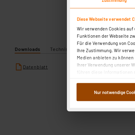
Diese Webseite verwendet C
Wir verwenden Cookies auf u
Funktionen der Webseite zwi
Für die Verwendung von Cook
Downloads
Technische Daten
Angaben zur P
Ihre Zustimmung. Wir verwen
Medien anbieten zu können u
Ihrer Verwendung unserer We
Datenblatt
führen diese Informationen 
im Rahmen Ihrer Nutzung der
dem Speichern und Abrufen 
Nur notwendige Coo
Weiterverarbeitung für die 
Abs.1a DSG-VO) zu. Eine deta
Button „Ablehnen oder Einst
ganz oder teilweise zustimm
anpassen oder widerrufen. 
Auswertung und Analyse bis 