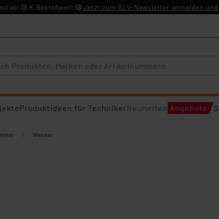
d ab 39 € Bestellwert
Jetzt zum ELV-Newsletter anmelden und 
jekte
Produktideen für Techniker
Neuheiten
Angebote
S
/
ecker
Wecker