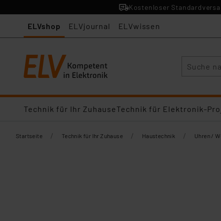
Kostenloser Standardversan
ELVshop
ELVjournal
ELVwissen
Suche
Technik für Ihr Zuhause
Technik für Elektronik-Pro
/
/
/
Startseite
Technik für Ihr Zuhause
Haustechnik
Uhren / W