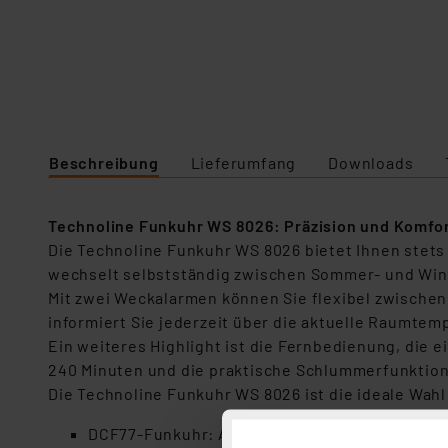
Beschreibung
Lieferumfang
Downloads
Technoline Funkuhr WS 8026: Präzision und Komfor
Die Technoline Funkuhr WS 8026 bietet Ihnen stet
wechselt selbstständig zwischen Sommer- und Wint
Mit zwei Weckalarmen können Sie flexibel zwische
informiert Sie jederzeit über die aktuelle Raumtemp
Ein weiteres Highlight ist die Fernbedienung, die 
240 Minuten und die praktische Schlummerfunktion
Die Technoline Funkuhr WS 8026 ist die ideale Wahl 
DCF77-Funkuhr: Automatische Zeiteinstellun