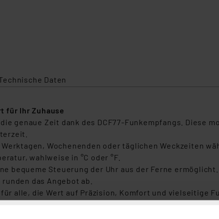
Technische Daten
t für Ihr Zuhause
s die genaue Zeit dank des DCF77-Funkempfangs. Diese mo
erzeit.
n Werktagen, Wochenenden oder täglichen Weckzeiten wäh
eratur, wahlweise in °C oder °F.
eine bequeme Steuerung der Uhr aus der Ferne ermöglicht. 
 runden das Angebot ab.
für alle, die Wert auf Präzision, Komfort und vielseitige 
g und Umstellung zwischen Sommer- und Winterzeit