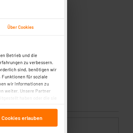
Über Cookies
en Betrieb und die
Erfahrungen zu verbessern.
rderlich sind, benötigen wir
 Funktionen für soziale
ben wir Informationen zu
n weiter. Unsere Partner
tgestellt haben oder die sie
cken, stimmen Sie sowohl
anschließenden
e Cookies erlauben
beitungszwecke (Art. 6
 ist durch Klick auf den