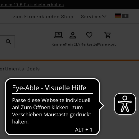
einen 10 € Gutschein erhalten
Services
zum Firmenkunden Shop
Karriere
Mein ELV
Merkzettel
Warenkorb
ortiments-Deals