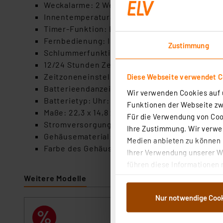
Weckalarme: 2 Weckalarme, Einstellbar für W
Innentemperaturanzeige: Messung in °C oder 
Timer-Funktion: Bis zu 240 Minuten
Fernbedienung: Inklusive für einfache Bedie
Zustimmung
Schlummerfunktion: Dauer von 8 Minuten
12/24 Stunden Zeitanzeige: Wählbar nach Präf
Zeitzoneneinstellung: +/- 12 Stunden
Diese Webseite verwendet C
Batterieendanzeige: Zeigt an, wenn die Batt
Wir verwenden Cookies auf u
Batterietyp: Uhr: AAA/Micro, Fernbedienung:
Funktionen der Webseite zwi
Maße: 22,3 x 14,8 x 1,7 cm (B x H x T)
Für die Verwendung von Cook
Stromversorgung: Batterie
Ihre Zustimmung. Wir verwen
Gehäusematerial: Kunststoff
Medien anbieten zu können u
Farbe des Gehäuses: Silber
Ihrer Verwendung unserer We
führen diese Informationen 
im Rahmen Ihrer Nutzung der
Weitere Modelle
dem Speichern und Abrufen 
Nur notwendige Coo
Weiterverarbeitung für die 
technoline Quar
Abs.1a DSG-VO) zu. Eine deta