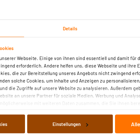
erktage, Wochenenden oder täglich
°F
nung
Details
erenz
ookies
erien gewechselt werden müssen
nserer Webseite. Einige von ihnen sind essentiell und damit für d
 CR2032
ngend erforderlich. Andere helfen uns, diese Webseite und ihre 
ies, die zur Bereitstellung unseres Angebots nicht zwingend erfo
den solche Cookies, um Inhalte und Anzeigen zu personalisieren,
nd die Zugriffe auf unsere Website zu analysieren. Außerdem ge
bsite an unsere Partner für soziale Medien, Werbung und Analyse
möglicherweise mit weiteren Daten zusammen, die Sie ihnen berei
 Dienste gesammelt haben. Indem Sie auf „Alle akzeptieren“ kli
von Informationen auf Ihrem gerät (§25 Abs.1 TTDSG) sowie der 
All
kies
Einstellungen
nachfolgend dargestellten bzw. die von Ihnen ausgewählten Verar
zwecker WT 458 mit 3 Uhrzeiten
illierte Auflistung der einzelnen Cookies nach Zweck und Anbieter