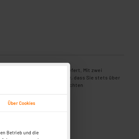
präzise Zeitinformationen liefert. Mit zwei
uftfeuchtigkeit sorgt dafür, dass Sie stets über
und Wochentag, auch bei schlechten
Über Cookies
en Betrieb und die