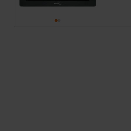
Für die USA besteht kein A
Datenschutz nach EU-Standa
Daten in Überwachungsprogr
Unsere Kooperation mit dies
Kommission sowie einer eige
Daten, verbundenen Risiken
Impressum
|
Datenschutzer