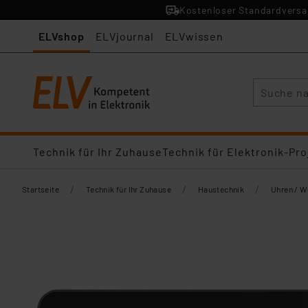
Kostenloser Standardversan
ELVshop
ELVjournal
ELVwissen
Suche
Technik für Ihr Zuhause
Technik für Elektronik-Pro
/
/
/
Startseite
Technik für Ihr Zuhause
Haustechnik
Uhren / W