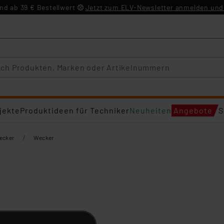
d ab 39 € Bestellwert
Jetzt zum ELV-Newsletter anmelden und 
jekte
Produktideen für Techniker
Neuheiten
Angebote
S
/
ecker
Wecker