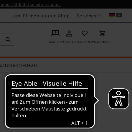
einen 10 € Gutschein erhalten
Services
zum Firmenkunden Shop
Karriere
Mein ELV
Merkzettel
Warenkorb
ortiments-Deals