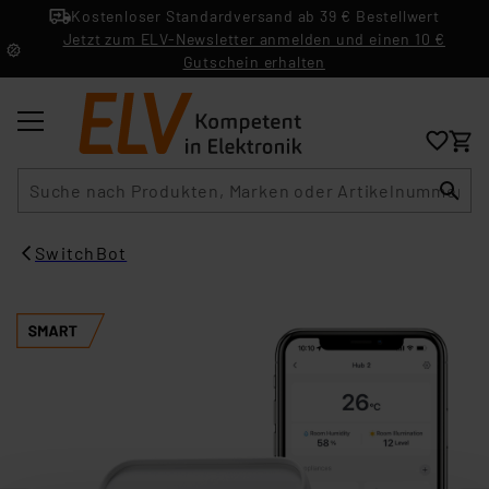
Kostenloser Standardversand ab 39 € Bestellwert
Jetzt zum ELV-Newsletter anmelden und einen 10 €
Gutschein erhalten
Suche
SwitchBot