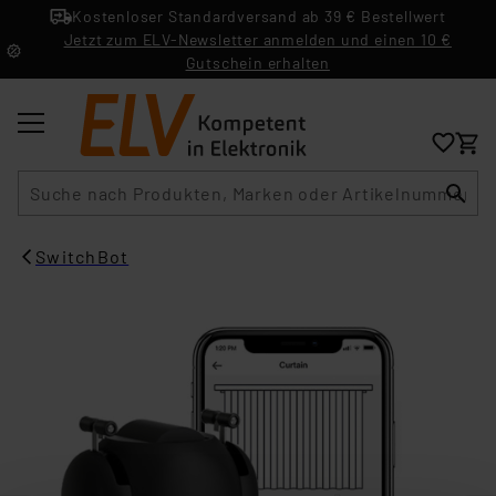
Kostenloser Standardversand ab 39 € Bestellwert
Jetzt zum ELV-Newsletter anmelden und einen 10 €
Gutschein erhalten
Suche
SwitchBot