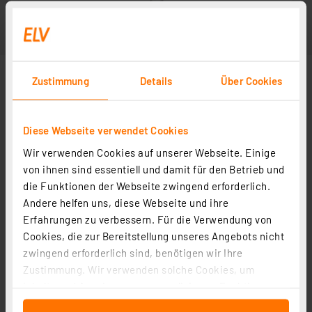
Zustimmung
Details
Über Cookies
Diese Webseite verwendet Cookies
Wir verwenden Cookies auf unserer Webseite. Einige
von ihnen sind essentiell und damit für den Betrieb und
die Funktionen der Webseite zwingend erforderlich.
Andere helfen uns, diese Webseite und ihre
Weitere Modelle
Erfahrungen zu verbessern. Für die Verwendung von
Cookies, die zur Bereitstellung unseres Angebots nicht
zwingend erforderlich sind, benötigen wir Ihre
10x Superhelle LED 10 mm Rot
Zustimmung. Wir verwenden solche Cookies, um
Artikel-Nr. 095368
Inhalte und Anzeigen zu personalisieren, Funktionen
für soziale Medien anbieten zu können und die Zugriffe
2,95 €