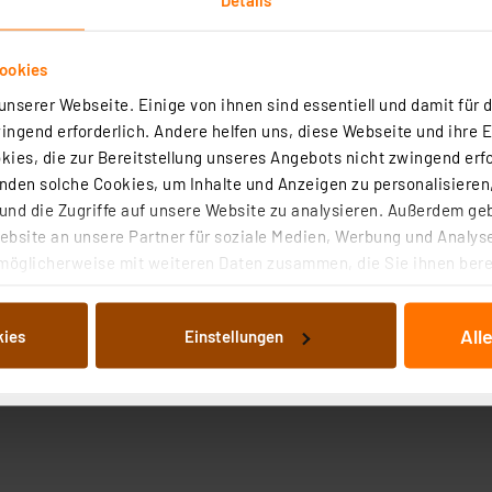
ookies
nserer Webseite. Einige von ihnen sind essentiell und damit für d
ngend erforderlich. Andere helfen uns, diese Webseite und ihre 
ies, die zur Bereitstellung unseres Angebots nicht zwingend erfo
den solche Cookies, um Inhalte und Anzeigen zu personalisieren,
nd die Zugriffe auf unsere Website zu analysieren. Außerdem ge
bsite an unsere Partner für soziale Medien, Werbung und Analyse
ei Tageslicht sowie als Signal-, Warn- oder Anzeige-LED. 
möglicherweise mit weiteren Daten zusammen, die Sie ihnen berei
 Dienste gesammelt haben. Indem Sie auf „Alle akzeptieren“ kli
von Informationen auf Ihrem gerät (§25 Abs.1 TTDSG) sowie der 
All
kies
Einstellungen
nachfolgend dargestellten bzw. die von Ihnen ausgewählten Verar
illierte Auflistung der einzelnen Cookies nach Zweck und Anbieter
ellungen“ abrufbar. Sie können die Verwendung nicht notwendiger
en. Ihre erteilte Zustimmung können Sie jederzeit unter dem Link
Die Rechtmäßigkeit der Speicherung, Abrufung und Weiterverarbei
zum Zeitpunkt des Widerrufs bleibt hiervon unberührt. Ihre Brow