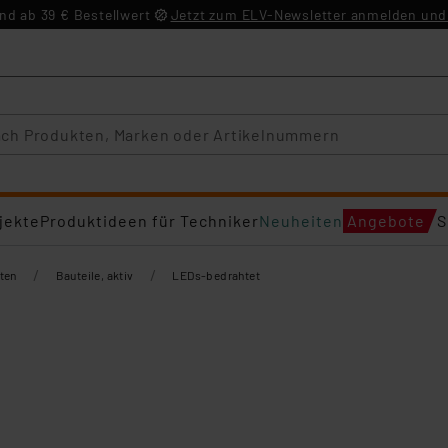
d ab 39 € Bestellwert
Jetzt zum ELV-Newsletter anmelden und 
jekte
Produktideen für Techniker
Neuheiten
Angebote
S
/
/
ten
Bauteile, aktiv
LEDs-bedrahtet