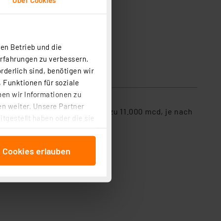
en Betrieb und die
Erfahrungen zu verbessern.
rderlich sind, benötigen wir
 Funktionen für soziale
ben wir Informationen zu
n weiter. Unsere Partner
Leuchtkraft von 900 mcd bis zu 11.000 mcd, je nach
tgestellt haben oder die sie
cken, stimmen Sie sowohl
anschließenden
e Cookies erlauben
beitungszwecke (Art. 6
 ist durch Klick auf den
 Cookies ablehnen oder ihr
 „Cookie Einstellungen“
tung dieser Daten zur
ser-Einstellungen können