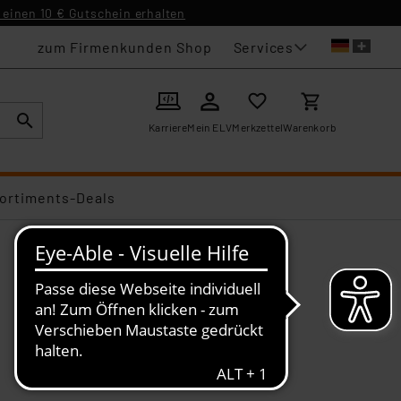
einen 10 € Gutschein erhalten
Services
zum Firmenkunden Shop
Karriere
Mein ELV
Merkzettel
Warenkorb
ortiments-Deals