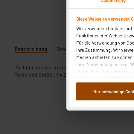
Diese Webseite verwendet C
Wir verwenden Cookies auf u
Funktionen der Webseite zwi
Für die Verwendung von Cook
Beschreibung
Downloads
Technische Daten
Ihre Zustimmung. Wir verwen
Medien anbieten zu können u
Ihrer Verwendung unserer We
Die hohe Leuchtkraft ermöglicht den Einsatz auch b
führen diese Informationen 
Farbe und Größe. If = 20 mA.
im Rahmen Ihrer Nutzung der
dem Speichern und Abrufen 
Nur notwendige Coo
Weiterverarbeitung für die 
Abs.1a DSG-VO) zu. Eine deta
Button „Ablehnen oder Einst
ganz oder teilweise zustimm
anpassen oder widerrufen. 
Auswertung und Analyse bis 