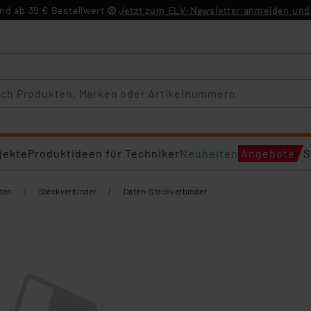
d ab 39 € Bestellwert
Jetzt zum ELV-Newsletter anmelden und 
jekte
Produktideen für Techniker
Neuheiten
Angebote
S
/
/
ten
Steckverbinder
Daten-Steckverbinder