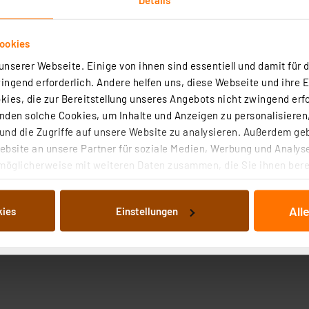
ookies
nserer Webseite. Einige von ihnen sind essentiell und damit für d
ngend erforderlich. Andere helfen uns, diese Webseite und ihre 
ies, die zur Bereitstellung unseres Angebots nicht zwingend erfo
roduktsicherheit
den solche Cookies, um Inhalte und Anzeigen zu personalisieren,
nd die Zugriffe auf unsere Website zu analysieren. Außerdem ge
bsite an unsere Partner für soziale Medien, Werbung und Analyse
möglicherweise mit weiteren Daten zusammen, die Sie ihnen berei
 Dienste gesammelt haben. Indem Sie auf „Alle akzeptieren“ kli
von Informationen auf Ihrem gerät (§25 Abs.1 TTDSG) sowie der 
All
kies
Einstellungen
nachfolgend dargestellten bzw. die von Ihnen ausgewählten Verar
illierte Auflistung der einzelnen Cookies nach Zweck und Anbieter
ellungen“ abrufbar. Sie können die Verwendung nicht notwendiger
en. Ihre erteilte Zustimmung können Sie jederzeit unter dem Link
Die Rechtmäßigkeit der Speicherung, Abrufung und Weiterverarbei
zum Zeitpunkt des Widerrufs bleibt hiervon unberührt. Ihre Brow