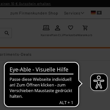
einen 10 € Gutschein erhalten
Services
zum Firmenkunden Shop
Karriere
Mein ELV
Merkzettel
Warenkorb
ortiments-Deals