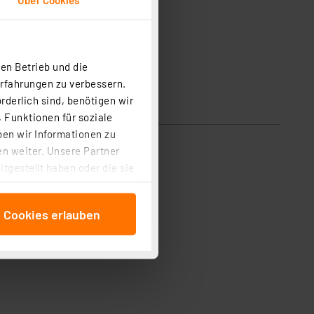
en Betrieb und die
Erfahrungen zu verbessern.
rderlich sind, benötigen wir
 Funktionen für soziale
ben wir Informationen zu
n weiter. Unsere Partner
tgestellt haben oder die sie
cken, stimmen Sie sowohl
anschließenden
e Cookies erlauben
beitungszwecke (Art. 6
 ist durch Klick auf den
 Cookies ablehnen oder ihr
 „Cookie Einstellungen“
tung dieser Daten zur
ser-Einstellungen können