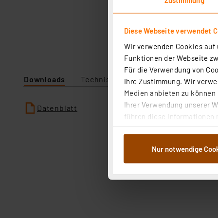
Diese Webseite verwendet C
Wir verwenden Cookies auf u
Funktionen der Webseite zwi
Für die Verwendung von Cook
Downloads
Technische Daten
Angaben zur P
Ihre Zustimmung. Wir verwen
Medien anbieten zu können u
Ihrer Verwendung unserer We
Datenblatt
führen diese Informationen 
im Rahmen Ihrer Nutzung der
dem Speichern und Abrufen 
Nur notwendige Coo
Weiterverarbeitung für die 
Abs.1a DSG-VO) zu. Eine deta
Button „Ablehnen oder Einst
ganz oder teilweise zustimm
anpassen oder widerrufen. 
Auswertung und Analyse bis 