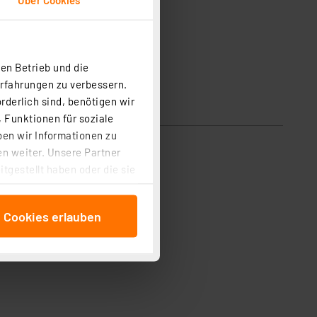
en Betrieb und die
Erfahrungen zu verbessern.
rderlich sind, benötigen wir
 Funktionen für soziale
ben wir Informationen zu
n weiter. Unsere Partner
tgestellt haben oder die sie
cken, stimmen Sie sowohl
anschließenden
e Cookies erlauben
beitungszwecke (Art. 6
 ist durch Klick auf den
 Cookies ablehnen oder ihr
 „Cookie Einstellungen“
tung dieser Daten zur
ser-Einstellungen können