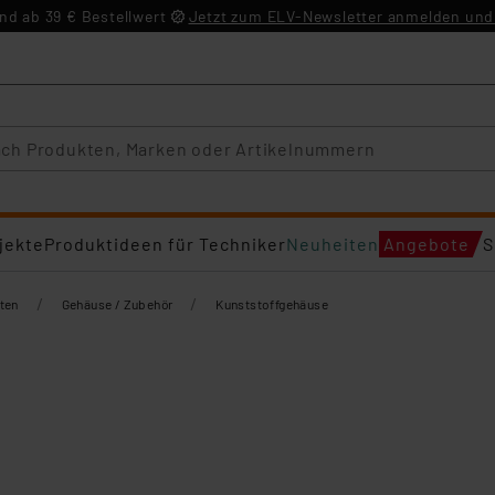
d ab 39 € Bestellwert
Jetzt zum ELV-Newsletter anmelden und 
jekte
Produktideen für Techniker
Neuheiten
Angebote
S
/
/
ten
Gehäuse / Zubehör
Kunststoffgehäuse