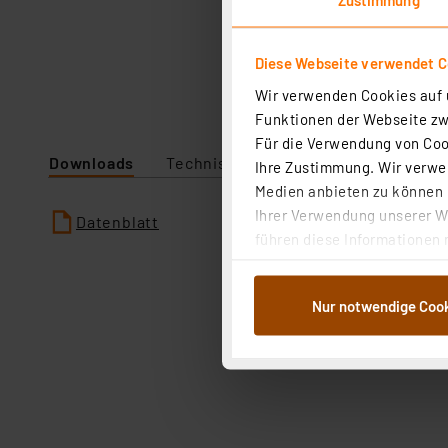
Diese Webseite verwendet C
Wir verwenden Cookies auf u
Funktionen der Webseite zwi
Für die Verwendung von Cook
Downloads
Technische Daten
Angaben zur P
Ihre Zustimmung. Wir verwen
Medien anbieten zu können u
Ihrer Verwendung unserer We
Datenblatt
führen diese Informationen 
im Rahmen Ihrer Nutzung der
dem Speichern und Abrufen 
Nur notwendige Coo
Weiterverarbeitung für die 
Abs.1a DSG-VO) zu. Eine deta
Button „Ablehnen oder Einst
ganz oder teilweise zustimm
anpassen oder widerrufen. 
Auswertung und Analyse bis 