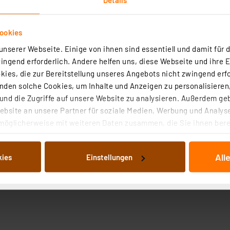
ookies
nserer Webseite. Einige von ihnen sind essentiell und damit für d
ngend erforderlich. Andere helfen uns, diese Webseite und ihre 
ies, die zur Bereitstellung unseres Angebots nicht zwingend erfo
roduktsicherheit
den solche Cookies, um Inhalte und Anzeigen zu personalisieren,
nd die Zugriffe auf unsere Website zu analysieren. Außerdem ge
bsite an unsere Partner für soziale Medien, Werbung und Analyse
möglicherweise mit weiteren Daten zusammen, die Sie ihnen berei
 Dienste gesammelt haben. Indem Sie auf „Alle akzeptieren“ kli
von Informationen auf Ihrem gerät (§25 Abs.1 TTDSG) sowie der 
All
kies
Einstellungen
nachfolgend dargestellten bzw. die von Ihnen ausgewählten Verar
illierte Auflistung der einzelnen Cookies nach Zweck und Anbieter
ellungen“ abrufbar. Sie können die Verwendung nicht notwendiger
en. Ihre erteilte Zustimmung können Sie jederzeit unter dem Link
Die Rechtmäßigkeit der Speicherung, Abrufung und Weiterverarbei
zum Zeitpunkt des Widerrufs bleibt hiervon unberührt. Ihre Brow