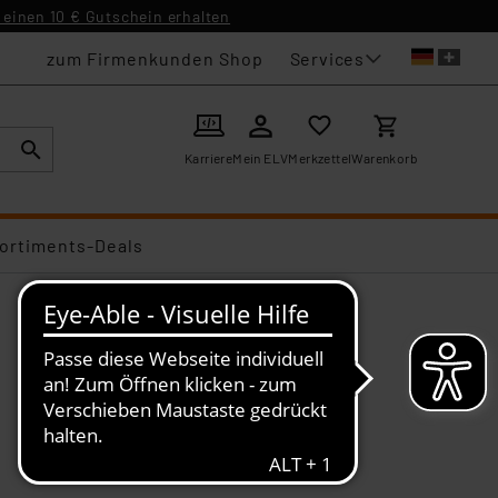
einen 10 € Gutschein erhalten
Services
zum Firmenkunden Shop
Karriere
Mein ELV
Merkzettel
Warenkorb
ortiments-Deals