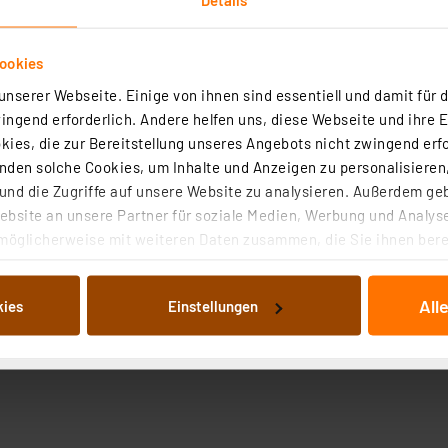
ookies
nserer Webseite. Einige von ihnen sind essentiell und damit für d
ngend erforderlich. Andere helfen uns, diese Webseite und ihre 
ies, die zur Bereitstellung unseres Angebots nicht zwingend erfo
roduktsicherheit
den solche Cookies, um Inhalte und Anzeigen zu personalisieren,
nd die Zugriffe auf unsere Website zu analysieren. Außerdem ge
bsite an unsere Partner für soziale Medien, Werbung und Analyse
möglicherweise mit weiteren Daten zusammen, die Sie ihnen berei
 Dienste gesammelt haben. Indem Sie auf „Alle akzeptieren“ kli
von Informationen auf Ihrem gerät (§25 Abs.1 TTDSG) sowie der 
All
kies
Einstellungen
nachfolgend dargestellten bzw. die von Ihnen ausgewählten Verar
illierte Auflistung der einzelnen Cookies nach Zweck und Anbieter
ellungen“ abrufbar. Sie können die Verwendung nicht notwendiger
en. Ihre erteilte Zustimmung können Sie jederzeit unter dem Link
Die Rechtmäßigkeit der Speicherung, Abrufung und Weiterverarbei
zum Zeitpunkt des Widerrufs bleibt hiervon unberührt. Ihre Brow