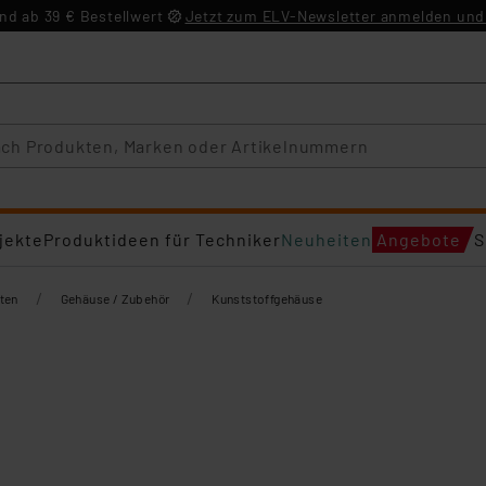
d ab 39 € Bestellwert
Jetzt zum ELV-Newsletter anmelden und 
jekte
Produktideen für Techniker
Neuheiten
Angebote
S
/
/
ten
Gehäuse / Zubehör
Kunststoffgehäuse