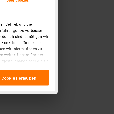
en Betrieb und die
Erfahrungen zu verbessern.
rderlich sind, benötigen wir
 Funktionen für soziale
ben wir Informationen zu
n weiter. Unsere Partner
tgestellt haben oder die sie
cken, stimmen Sie sowohl
anschließenden
e Cookies erlauben
beitungszwecke (Art. 6
 ist durch Klick auf den
 Cookies ablehnen oder ihr
 „Cookie Einstellungen“
tung dieser Daten zur
ser-Einstellungen können