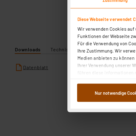
Diese Webseite verwendet C
Wir verwenden Cookies auf u
Funktionen der Webseite zwi
Für die Verwendung von Cook
Downloads
Technische Daten
Angaben zur P
Ihre Zustimmung. Wir verwen
Medien anbieten zu können u
Ihrer Verwendung unserer We
Datenblatt
führen diese Informationen 
im Rahmen Ihrer Nutzung der
dem Speichern und Abrufen 
Nur notwendige Coo
Weiterverarbeitung für die 
Abs.1a DSG-VO) zu. Eine deta
Button „Ablehnen oder Einst
ganz oder teilweise zustimm
anpassen oder widerrufen. 
Auswertung und Analyse bis 