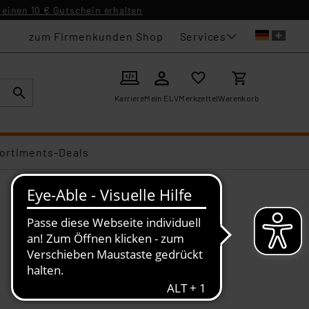
einen 10 € Gutschein erhalten
Services
zum Firmenkunden Shop
Karriere
Mein ELV
Merkzettel
Warenkorb
ortiments-Deals