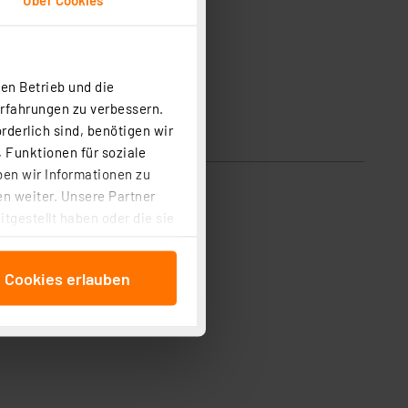
en Betrieb und die
Erfahrungen zu verbessern.
rderlich sind, benötigen wir
 Funktionen für soziale
ben wir Informationen zu
n weiter. Unsere Partner
tgestellt haben oder die sie
cken, stimmen Sie sowohl
anschließenden
e Cookies erlauben
beitungszwecke (Art. 6
 ist durch Klick auf den
 Cookies ablehnen oder ihr
 „Cookie Einstellungen“
tung dieser Daten zur
ser-Einstellungen können