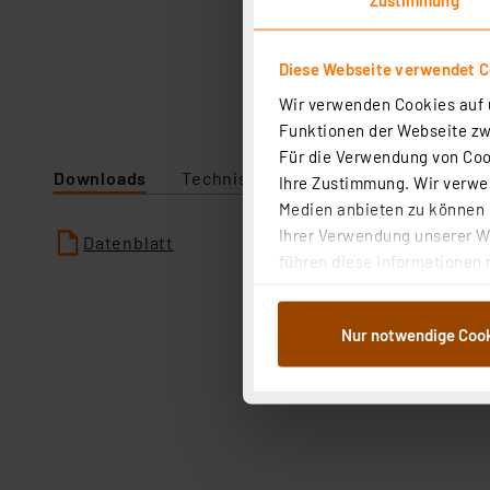
Diese Webseite verwendet C
Wir verwenden Cookies auf u
Funktionen der Webseite zwi
Für die Verwendung von Cook
Downloads
Technische Daten
Ihre Zustimmung. Wir verwen
Medien anbieten zu können u
Ihrer Verwendung unserer We
Datenblatt
führen diese Informationen 
im Rahmen Ihrer Nutzung der
dem Speichern und Abrufen 
Nur notwendige Coo
Weiterverarbeitung für die 
Abs.1a DSG-VO) zu. Eine deta
Button „Ablehnen oder Einst
ganz oder teilweise zustimm
anpassen oder widerrufen. 
Auswertung und Analyse bis 