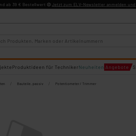
d ab 39 € Bestellwert
Jetzt zum ELV-Newsletter anmelden und 
jekte
Produktideen für Techniker
Neuheiten
Angebote
S
/
/
ten
Bauteile, passiv
Potentiometer / Trimmer