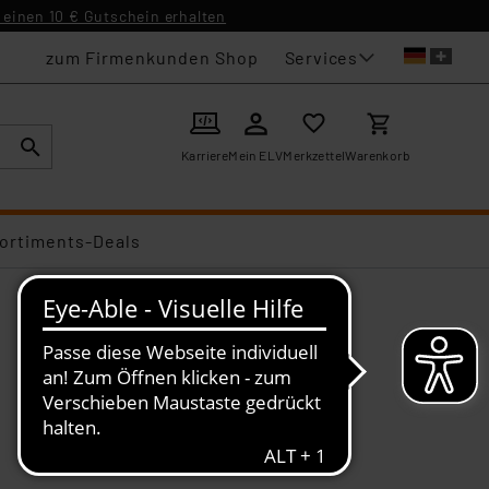
einen 10 € Gutschein erhalten
Services
zum Firmenkunden Shop
Karriere
Mein ELV
Merkzettel
Warenkorb
ortiments-Deals