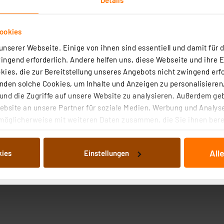
ookies
nserer Webseite. Einige von ihnen sind essentiell und damit für d
ngend erforderlich. Andere helfen uns, diese Webseite und ihre 
ies, die zur Bereitstellung unseres Angebots nicht zwingend erfo
den solche Cookies, um Inhalte und Anzeigen zu personalisieren,
nd die Zugriffe auf unsere Website zu analysieren. Außerdem ge
bsite an unsere Partner für soziale Medien, Werbung und Analyse
möglicherweise mit weiteren Daten zusammen, die Sie ihnen berei
 Dienste gesammelt haben. Indem Sie auf „Alle akzeptieren“ kli
von Informationen auf Ihrem gerät (§25 Abs.1 TTDSG) sowie der 
All
kies
Einstellungen
nachfolgend dargestellten bzw. die von Ihnen ausgewählten Verar
illierte Auflistung der einzelnen Cookies nach Zweck und Anbieter
ellungen“ abrufbar. Sie können die Verwendung nicht notwendiger
en. Ihre erteilte Zustimmung können Sie jederzeit unter dem Link
Die Rechtmäßigkeit der Speicherung, Abrufung und Weiterverarbei
zum Zeitpunkt des Widerrufs bleibt hiervon unberührt. Ihre Brow