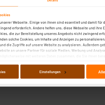
ookies
nserer Webseite. Einige von ihnen sind essentiell und damit für d
ngend erforderlich. Andere helfen uns, diese Webseite und ihre 
ies, die zur Bereitstellung unseres Angebots nicht zwingend erfo
den solche Cookies, um Inhalte und Anzeigen zu personalisieren,
nd die Zugriffe auf unsere Website zu analysieren. Außerdem ge
bsite an unsere Partner für soziale Medien, Werbung und Analyse
möglicherweise mit weiteren Daten zusammen, die Sie ihnen berei
 Dienste gesammelt haben. Indem Sie auf „Alle akzeptieren“ kli
von Informationen auf Ihrem gerät (§25 Abs.1 TTDSG) sowie der 
All
kies
Einstellungen
nachfolgend dargestellten bzw. die von Ihnen ausgewählten Verar
illierte Auflistung der einzelnen Cookies nach Zweck und Anbieter
ellungen“ abrufbar. Sie können die Verwendung nicht notwendiger
en. Ihre erteilte Zustimmung können Sie jederzeit unter dem Link
Die Rechtmäßigkeit der Speicherung, Abrufung und Weiterverarbei
zum Zeitpunkt des Widerrufs bleibt hiervon unberührt. Ihre Brow