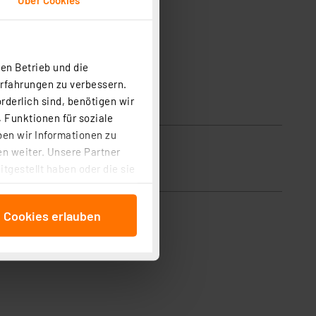
en Betrieb und die
Erfahrungen zu verbessern.
rderlich sind, benötigen wir
 Funktionen für soziale
ben wir Informationen zu
n weiter. Unsere Partner
tgestellt haben oder die sie
cken, stimmen Sie sowohl
anschließenden
e Cookies erlauben
beitungszwecke (Art. 6
 ist durch Klick auf den
 Cookies ablehnen oder ihr
 „Cookie Einstellungen“
tung dieser Daten zur
ser-Einstellungen können