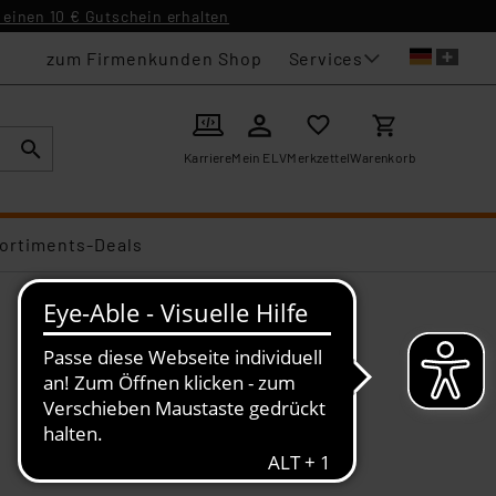
einen 10 € Gutschein erhalten
Services
zum Firmenkunden Shop
Karriere
Mein ELV
Merkzettel
Warenkorb
ortiments-Deals