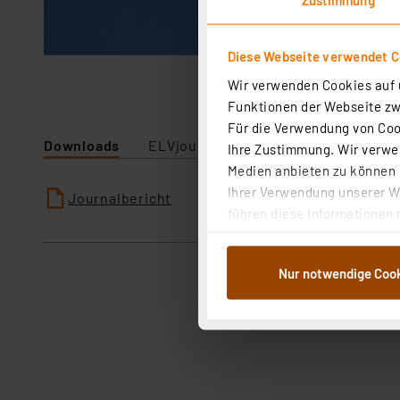
Diese Webseite verwendet C
Wir verwenden Cookies auf u
Funktionen der Webseite zwi
Für die Verwendung von Cook
Downloads
ELVjournal
Ihre Zustimmung. Wir verwen
Medien anbieten zu können u
Ihrer Verwendung unserer We
Journalbericht
führen diese Informationen 
im Rahmen Ihrer Nutzung der
dem Speichern und Abrufen 
Nur notwendige Coo
Weiterverarbeitung für die 
Abs.1a DSG-VO) zu. Eine deta
Button „Ablehnen oder Einst
ganz oder teilweise zustimm
anpassen oder widerrufen. 
Auswertung und Analyse bis 