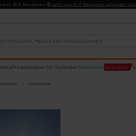
d ab 39 € Bestellwert
Jetzt zum ELV-Newsletter anmelden und 
jekte
Produktideen für Techniker
Neuheiten
Angebote
S
/
Lernpakete
Fachbeiträge