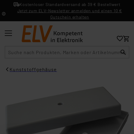
Kostenloser Standardversand ab 39 € Bestellwert
Jetzt zum ELV-Newsletter anmelden und einen 10 €
Gutschein erhalten
Suche
Kunststoffgehäuse