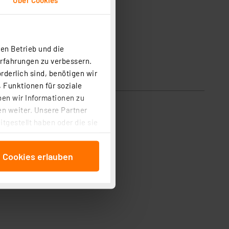
en Betrieb und die
Erfahrungen zu verbessern.
rderlich sind, benötigen wir
 Funktionen für soziale
ben wir Informationen zu
n weiter. Unsere Partner
tgestellt haben oder die sie
cken, stimmen Sie sowohl
anschließenden
e Cookies erlauben
beitungszwecke (Art. 6
 ist durch Klick auf den
 Cookies ablehnen oder ihr
 „Cookie Einstellungen“
tung dieser Daten zur
ser-Einstellungen können