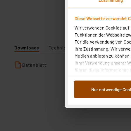
Diese Webseite verwendet C
Wir verwenden Cookies auf u
Funktionen der Webseite zwi
Für die Verwendung von Cook
Downloads
Technische Daten
Ihre Zustimmung. Wir verwen
Medien anbieten zu können u
Ihrer Verwendung unserer We
Datenblatt
führen diese Informationen 
im Rahmen Ihrer Nutzung der
dem Speichern und Abrufen 
Nur notwendige Coo
Weiterverarbeitung für die 
Abs.1a DSG-VO) zu. Eine deta
Button „Ablehnen oder Einst
ganz oder teilweise zustimm
anpassen oder widerrufen. 
Auswertung und Analyse bis 