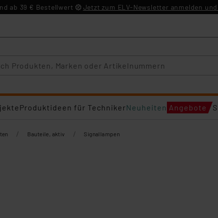
d ab 39 € Bestellwert
Jetzt zum ELV-Newsletter anmelden und 
jekte
Produktideen für Techniker
Neuheiten
Angebote
S
/
/
ten
Bauteile, aktiv
Signallampen