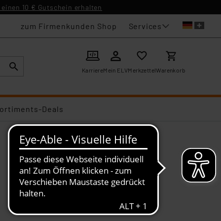
einen 10 € Gutschein erhalten
Services
zum Firmenkunden Shop
Karriere
Mein ELV
Merkzettel
Warenkorb
ortiments-Deals