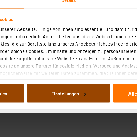
ookies
nserer Webseite. Einige von ihnen sind essentiell und damit für d
ngend erforderlich. Andere helfen uns, diese Webseite und ihre 
ies, die zur Bereitstellung unseres Angebots nicht zwingend erfo
den solche Cookies, um Inhalte und Anzeigen zu personalisieren,
nd die Zugriffe auf unsere Website zu analysieren. Außerdem ge
bsite an unsere Partner für soziale Medien, Werbung und Analyse
möglicherweise mit weiteren Daten zusammen, die Sie ihnen berei
 Dienste gesammelt haben. Indem Sie auf „Alle akzeptieren“ kli
von Informationen auf Ihrem gerät (§25 Abs.1 TTDSG) sowie der 
All
kies
Einstellungen
nachfolgend dargestellten bzw. die von Ihnen ausgewählten Verar
illierte Auflistung der einzelnen Cookies nach Zweck und Anbieter
ellungen“ abrufbar. Sie können die Verwendung nicht notwendiger
en. Ihre erteilte Zustimmung können Sie jederzeit unter dem Link
Die Rechtmäßigkeit der Speicherung, Abrufung und Weiterverarbei
zum Zeitpunkt des Widerrufs bleibt hiervon unberührt. Ihre Brow