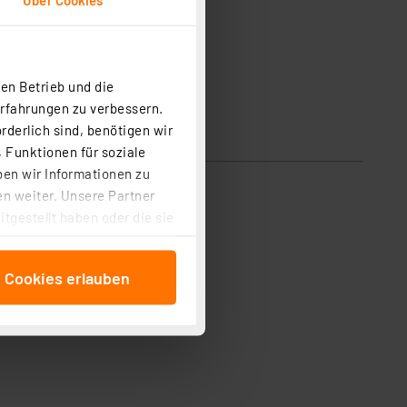
en Betrieb und die
Erfahrungen zu verbessern.
rderlich sind, benötigen wir
 Funktionen für soziale
ben wir Informationen zu
n weiter. Unsere Partner
tgestellt haben oder die sie
cken, stimmen Sie sowohl
anschließenden
e Cookies erlauben
beitungszwecke (Art. 6
 ist durch Klick auf den
 Cookies ablehnen oder ihr
 „Cookie Einstellungen“
tung dieser Daten zur
ser-Einstellungen können