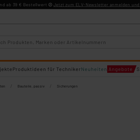
d ab 39 € Bestellwert
Jetzt zum ELV-Newsletter anmelden und 
jekte
Produktideen für Techniker
Neuheiten
Angebote
S
/
/
ten
Bauteile, passiv
Sicherungen