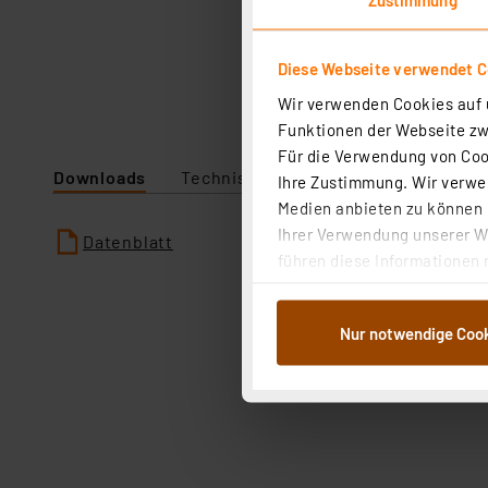
Diese Webseite verwendet C
Wir verwenden Cookies auf u
Funktionen der Webseite zwi
Für die Verwendung von Cook
Downloads
Technische Daten
Ihre Zustimmung. Wir verwen
Medien anbieten zu können u
Ihrer Verwendung unserer We
Datenblatt
führen diese Informationen 
im Rahmen Ihrer Nutzung der
dem Speichern und Abrufen 
Nur notwendige Coo
Weiterverarbeitung für die 
Abs.1a DSG-VO) zu. Eine deta
Button „Ablehnen oder Einst
ganz oder teilweise zustimm
anpassen oder widerrufen. 
Auswertung und Analyse bis 