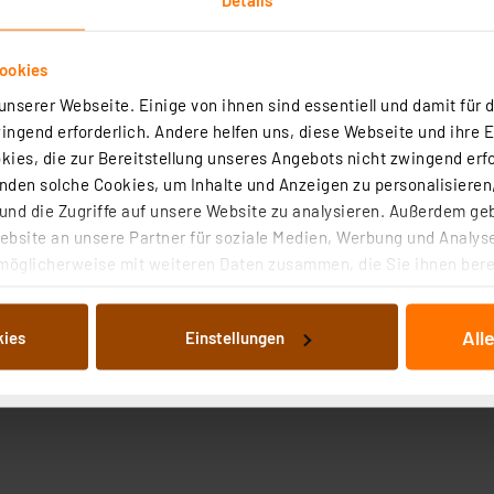
ookies
nserer Webseite. Einige von ihnen sind essentiell und damit für d
ngend erforderlich. Andere helfen uns, diese Webseite und ihre 
ies, die zur Bereitstellung unseres Angebots nicht zwingend erfo
den solche Cookies, um Inhalte und Anzeigen zu personalisieren,
nd die Zugriffe auf unsere Website zu analysieren. Außerdem ge
bsite an unsere Partner für soziale Medien, Werbung und Analyse
möglicherweise mit weiteren Daten zusammen, die Sie ihnen berei
 Dienste gesammelt haben. Indem Sie auf „Alle akzeptieren“ kli
von Informationen auf Ihrem gerät (§25 Abs.1 TTDSG) sowie der 
All
kies
Einstellungen
nachfolgend dargestellten bzw. die von Ihnen ausgewählten Verar
illierte Auflistung der einzelnen Cookies nach Zweck und Anbieter
ellungen“ abrufbar. Sie können die Verwendung nicht notwendiger
en. Ihre erteilte Zustimmung können Sie jederzeit unter dem Link
Die Rechtmäßigkeit der Speicherung, Abrufung und Weiterverarbei
zum Zeitpunkt des Widerrufs bleibt hiervon unberührt. Ihre Brow