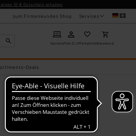
einen 10 € Gutschein erhalten
Services
zum Firmenkunden Shop
Karriere
Mein ELV
Merkzettel
Warenkorb
ortiments-Deals