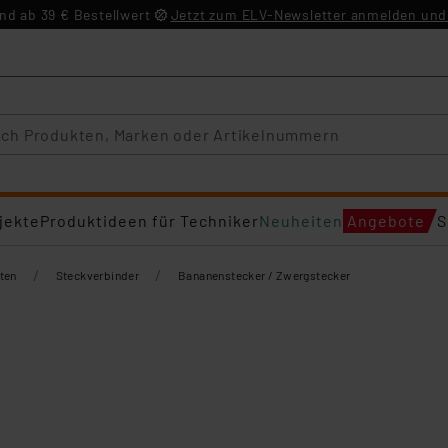
d ab 39 € Bestellwert
Jetzt zum ELV-Newsletter anmelden und 
jekte
Produktideen für Techniker
Neuheiten
Angebote
S
/
/
ten
Steckverbinder
Bananenstecker / Zwergstecker