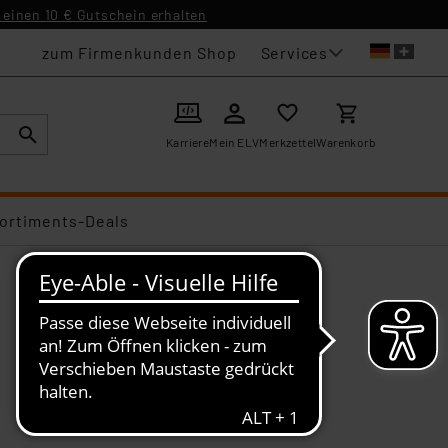
einen 10 € Gutschein erhalten
Services
zum Firmenkunden Shop
Karriere
Mein ELV
Merkzettel
Warenkorb
ortiments-Deals