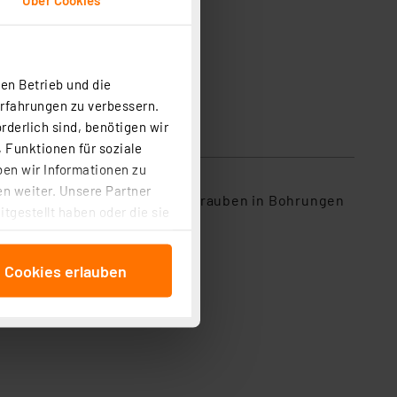
en Betrieb und die
Erfahrungen zu verbessern.
rderlich sind, benötigen wir
 Funktionen für soziale
ben wir Informationen zu
n weiter. Unsere Partner
rehteil. Montage durch Festschrauben in Bohrungen
tgestellt haben oder die sie
cken, stimmen Sie sowohl
anschließenden
e Cookies erlauben
beitungszwecke (Art. 6
 ist durch Klick auf den
 Cookies ablehnen oder ihr
 „Cookie Einstellungen“
tung dieser Daten zur
ser-Einstellungen können