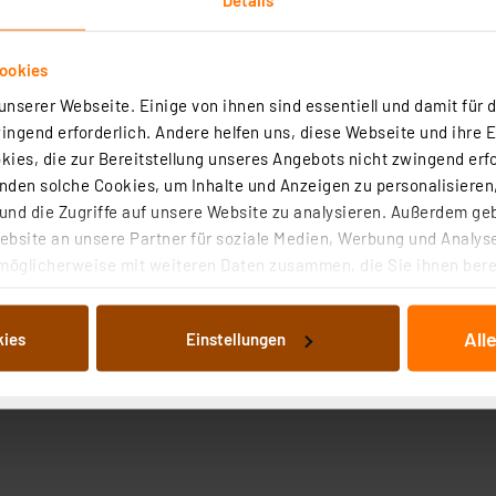
ookies
nserer Webseite. Einige von ihnen sind essentiell und damit für d
ngend erforderlich. Andere helfen uns, diese Webseite und ihre 
ies, die zur Bereitstellung unseres Angebots nicht zwingend erfo
Technische Daten
den solche Cookies, um Inhalte und Anzeigen zu personalisieren,
nd die Zugriffe auf unsere Website zu analysieren. Außerdem ge
bsite an unsere Partner für soziale Medien, Werbung und Analyse
ernder Ø 4 mm-Stecker mit starrer Isolierhülse. Messingd
möglicherweise mit weiteren Daten zusammen, die Sie ihnen berei
tc.Anschluss: Flachstecker 6,3 mm × 0,8 mm.
 Dienste gesammelt haben. Indem Sie auf „Alle akzeptieren“ kli
von Informationen auf Ihrem gerät (§25 Abs.1 TTDSG) sowie der 
All
kies
Einstellungen
nachfolgend dargestellten bzw. die von Ihnen ausgewählten Verar
illierte Auflistung der einzelnen Cookies nach Zweck und Anbieter
ellungen“ abrufbar. Sie können die Verwendung nicht notwendiger
en. Ihre erteilte Zustimmung können Sie jederzeit unter dem Link
Die Rechtmäßigkeit der Speicherung, Abrufung und Weiterverarbei
zum Zeitpunkt des Widerrufs bleibt hiervon unberührt. Ihre Brow