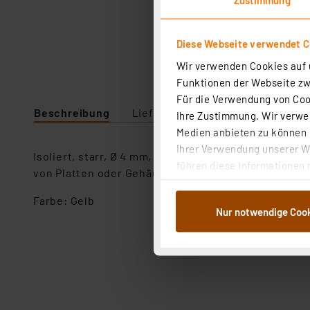
Diese Webseite verwendet C
Wir verwenden Cookies auf u
Funktionen der Webseite zwi
Für die Verwendung von Cook
Beschreibung
Lieferumfang
Downloads
Ihre Zustimmung. Wir verwen
Medien anbieten zu können u
Ihrer Verwendung unserer We
Isoliert, starr, Ø 4 mm, geeignet zur Aufnahme fed
führen diese Informationen 
von Platten oder Gehäusen aus Kunststoff, Metall e
im Rahmen Ihrer Nutzung der
dem Speichern und Abrufen 
Farbe: Gelb
Nur notwendige Coo
Weiterverarbeitung für die 
Abs.1a DSG-VO) zu. Eine deta
Button „Ablehnen oder Einst
ganz oder teilweise zustimm
anpassen oder widerrufen. 
Auswertung und Analyse bis 