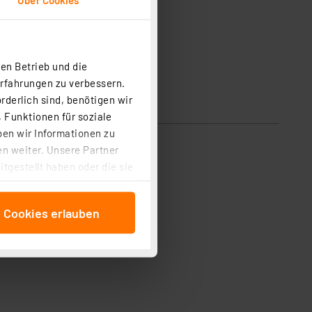
en Betrieb und die
Erfahrungen zu verbessern.
rderlich sind, benötigen wir
 Funktionen für soziale
ben wir Informationen zu
n weiter. Unsere Partner
tgestellt haben oder die sie
cken, stimmen Sie sowohl
anschließenden
e Cookies erlauben
beitungszwecke (Art. 6
 ist durch Klick auf den
 Cookies ablehnen oder ihr
 „Cookie Einstellungen“
tung dieser Daten zur
ser-Einstellungen können