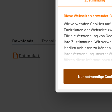
Diese Webseite verwendet C
Wir verwenden Cookies auf u
Funktionen der Webseite zwi
Für die Verwendung von Cook
Downloads
Technische Daten
Ihre Zustimmung. Wir verwen
Medien anbieten zu können u
Ihrer Verwendung unserer We
Datenblatt
führen diese Informationen 
im Rahmen Ihrer Nutzung der
dem Speichern und Abrufen 
Nur notwendige Coo
Weiterverarbeitung für die 
Abs.1a DSG-VO) zu. Eine deta
Button „Ablehnen oder Einst
ganz oder teilweise zustimm
anpassen oder widerrufen. 
Auswertung und Analyse bis 