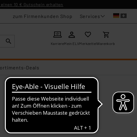
einen 10 € Gutschein erhalten
Services
zum Firmenkunden Shop
Karriere
Mein ELV
Merkzettel
Warenkorb
ortiments-Deals