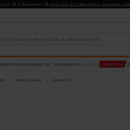
d ab 39 € Bestellwert
Jetzt zum ELV-Newsletter anmelden und 
jekte
Produktideen für Techniker
Neuheiten
Angebote
S
/
/
ten
Bauteile, passiv
Quarze, THT-