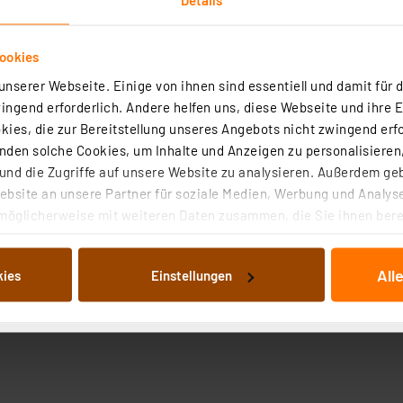
ookies
nserer Webseite. Einige von ihnen sind essentiell und damit für d
ngend erforderlich. Andere helfen uns, diese Webseite und ihre 
ies, die zur Bereitstellung unseres Angebots nicht zwingend erfo
den solche Cookies, um Inhalte und Anzeigen zu personalisieren,
nd die Zugriffe auf unsere Website zu analysieren. Außerdem ge
bsite an unsere Partner für soziale Medien, Werbung und Analyse
möglicherweise mit weiteren Daten zusammen, die Sie ihnen berei
 Dienste gesammelt haben. Indem Sie auf „Alle akzeptieren“ kli
von Informationen auf Ihrem gerät (§25 Abs.1 TTDSG) sowie der 
All
kies
Einstellungen
nachfolgend dargestellten bzw. die von Ihnen ausgewählten Verar
illierte Auflistung der einzelnen Cookies nach Zweck und Anbieter
ellungen“ abrufbar. Sie können die Verwendung nicht notwendiger
en. Ihre erteilte Zustimmung können Sie jederzeit unter dem Link
Die Rechtmäßigkeit der Speicherung, Abrufung und Weiterverarbei
zum Zeitpunkt des Widerrufs bleibt hiervon unberührt. Ihre Brow