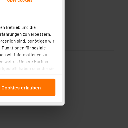
en Betrieb und die
Erfahrungen zu verbessern.
rderlich sind, benötigen wir
 Funktionen für soziale
ben wir Informationen zu
n weiter. Unsere Partner
tgestellt haben oder die sie
cken, stimmen Sie sowohl
anschließenden
e Cookies erlauben
beitungszwecke (Art. 6
 ist durch Klick auf den
 Cookies ablehnen oder ihr
 „Cookie Einstellungen“
tung dieser Daten zur
ser-Einstellungen können