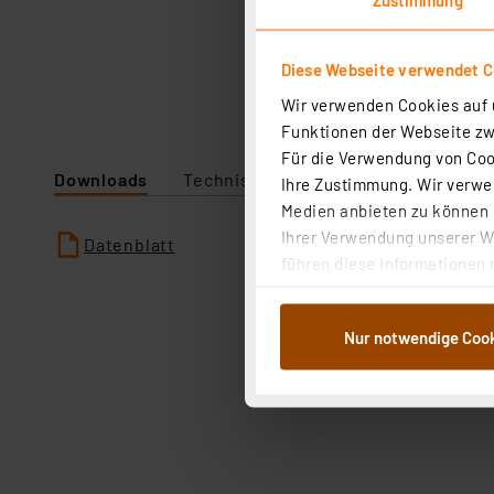
Diese Webseite verwendet C
Wir verwenden Cookies auf u
Funktionen der Webseite zwi
Für die Verwendung von Cook
Downloads
Technische Daten
Ihre Zustimmung. Wir verwen
Medien anbieten zu können u
Ihrer Verwendung unserer We
Datenblatt
führen diese Informationen 
im Rahmen Ihrer Nutzung der
dem Speichern und Abrufen 
Nur notwendige Coo
Weiterverarbeitung für die 
Abs.1a DSG-VO) zu. Eine deta
Button „Ablehnen oder Einst
ganz oder teilweise zustimm
anpassen oder widerrufen. 
Auswertung und Analyse bis 