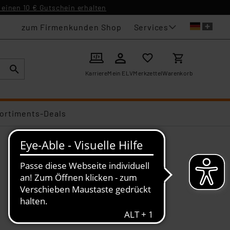
einen 10 € Gutschein erhalten
Services
zum Firmenkunden Shop
Karriere
Mein ELV
Merkzettel
Warenkorb
ortiments-Deals