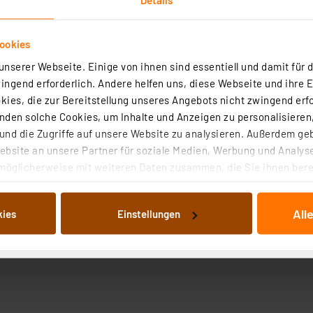
ookies
nserer Webseite. Einige von ihnen sind essentiell und damit für d
ngend erforderlich. Andere helfen uns, diese Webseite und ihre 
ies, die zur Bereitstellung unseres Angebots nicht zwingend erfo
den solche Cookies, um Inhalte und Anzeigen zu personalisieren,
nd die Zugriffe auf unsere Website zu analysieren. Außerdem ge
bsite an unsere Partner für soziale Medien, Werbung und Analyse
möglicherweise mit weiteren Daten zusammen, die Sie ihnen berei
 Dienste gesammelt haben. Indem Sie auf „Alle akzeptieren“ kli
von Informationen auf Ihrem gerät (§25 Abs.1 TTDSG) sowie der 
All
kies
Einstellungen
nachfolgend dargestellten bzw. die von Ihnen ausgewählten Verar
illierte Auflistung der einzelnen Cookies nach Zweck und Anbieter
ellungen“ abrufbar. Sie können die Verwendung nicht notwendiger
en. Ihre erteilte Zustimmung können Sie jederzeit unter dem Link
Die Rechtmäßigkeit der Speicherung, Abrufung und Weiterverarbei
zum Zeitpunkt des Widerrufs bleibt hiervon unberührt. Ihre Brow