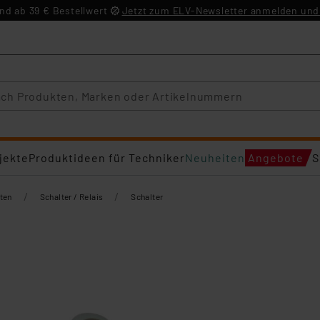
d ab 39 € Bestellwert
Jetzt zum ELV-Newsletter anmelden und 
jekte
Produktideen für Techniker
Neuheiten
Angebote
S
/
/
ten
Schalter / Relais
Schalter