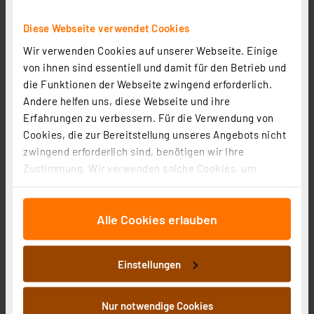
Diese Webseite verwendet Cookies
Wir verwenden Cookies auf unserer Webseite. Einige
von ihnen sind essentiell und damit für den Betrieb und
die Funktionen der Webseite zwingend erforderlich.
McPower digitale Zeitschaltuhr STE-3,
Andere helfen uns, diese Webseite und ihre
Hutschienenmontage, 230V / 16A, Max. 3600 W
Erfahrungen zu verbessern. Für die Verwendung von
Cookies, die zur Bereitstellung unseres Angebots nicht
Artikel-Nr. 253647
zwingend erforderlich sind, benötigen wir Ihre
1
2
3
4
5
(1)
Zustimmung. Wir verwenden solche Cookies, um
Inhalte und Anzeigen zu personalisieren, Funktionen
7,99 €
für soziale Medien anbieten zu können und die Zugriffe
Statt
9,00 € **
Alle Cookies erlauben
auf unsere Website zu analysieren. Außerdem geben
inkl. MwSt.
wir Informationen zu Ihrer Verwendung unserer Website
Informationen zu Versandkosten
an unsere Partner für soziale Medien, Werbung und
Einstellungen
Analysen weiter. Unsere Partner führen diese
Informationen möglicherweise mit weiteren Daten
zusammen, die Sie ihnen bereitgestellt haben oder die
Nur notwendige Cookies