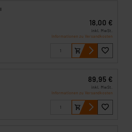
. 49 (1) lit. a DSGVO.
n der Datenschutzerklärung.
l
s Land mit unzureichendem
18,00 €
örden personenbezogene
r Europäer bestehen.
inkl. MwSt.
ln der Europäischen
Informationen zu Versandkosten
 Art der übermittelten
89,95 €
inkl. MwSt.
Informationen zu Versandkosten