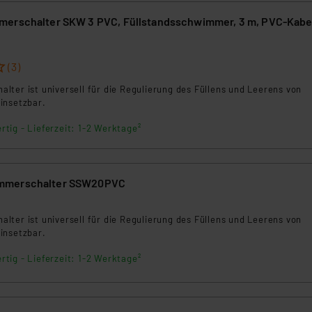
 daher ggf. auch die Verarbeitung Ihrer Daten in den USA gemäß Art
tanbietern und zu der jeweiligen Datenübermittlung erhalten Sie i
merschalter SKW 3 PVC, Füllstandsschwimmer, 3 m, PVC-Kabe
ngemessenheitsbeschluss der EU. Dies bedeutet, dass die USA al
rds eingestuft wird. So besteht etwa das Risiko, dass US-Beh
(3)
ammen verarbeiten, ohne dass hiergegen Klagemöglichkeiten fü
en Dienstleistern stützt sich auf die Standarddatenschutzklause
ter ist universell für die Regulierung des Füllens und Leerens von
nen Beurteilung der mit der Datenübermittlung, insbesondere der
insetzbar.
.“
rtig - Lieferzeit: 1-2 Werktage²
klärung
mmerschalter SSW20PVC
ter ist universell für die Regulierung des Füllens und Leerens von
insetzbar.
rtig - Lieferzeit: 1-2 Werktage²